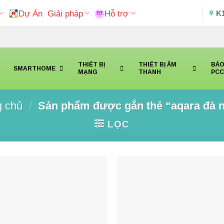
Dự Án
Giải pháp
Hỗ trợ
K
THIẾT BỊ
THIẾT BỊ ÂM
BÁO
SMARTHOME
MẠNG
THANH
PC
g chủ
/
Sản phẩm được gắn thẻ “aqara đà 
LỌC