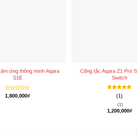
cảm ứng thông minh Aqara
Công tắc Aqara Z1 Pro S
S1E
Switch
Được xếp
Được
1,800,000
₫
(1)
hạng
5
5
xếp
sao
(1)
hạng
0
1,200,000
₫
5
sao