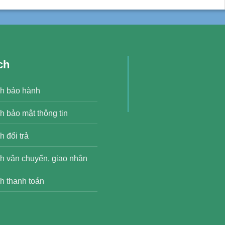
ch
h bảo hành
h bảo mật thông tin
 đổi trả
h vận chuyển, giao nhận
h thanh toán