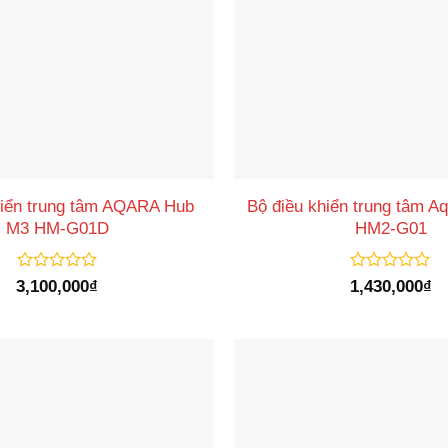
hiển trung tâm AQARA Hub
Bộ điều khiển trung tâm A
M3 HM-G01D
HM2-G01
Được
Được
3,100,000
₫
1,430,000
₫
xếp
xếp
hạng
hạng
0
0
5
5
sao
sao