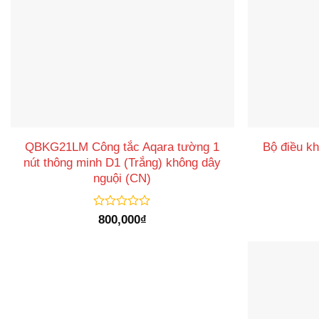
QBKG21LM Công tắc Aqara tường 1
Bộ điều k
nút thông minh D1 (Trắng) không dây
nguội (CN)
Được
800,000
₫
xếp
hạng
0
5
sao