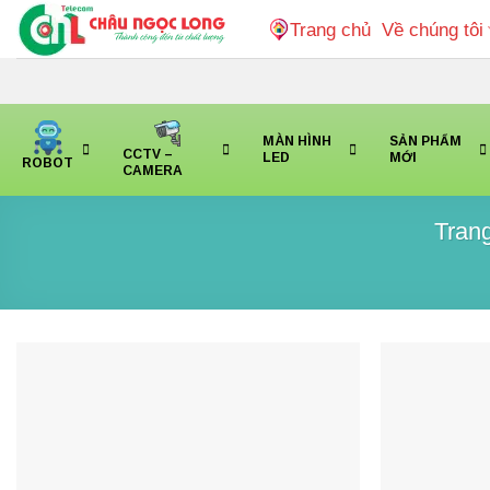
Bỏ
Trang chủ
Về chúng tôi
qua
nội
dung
MÀN HÌNH
SẢN PHẨM
CCTV –
LED
MỚI
ROBOT
CAMERA
Tran