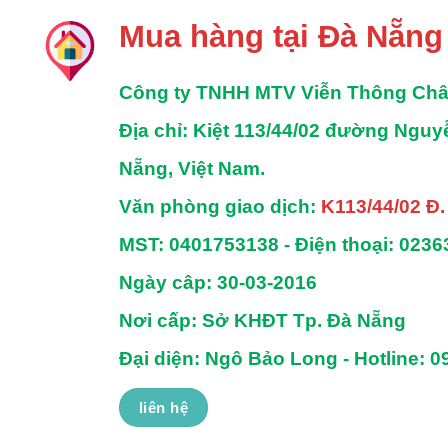
Mua hàng tại Đà Nẵng
Công ty TNHH MTV Viễn Thông Ch
Địa chỉ
: Kiệt 113/44/02 đường Ngu
Nẵng, Việt Nam.
Văn phòng giao dịch:
K113/44/02 Đ
MST:
0401753138 -
Điện thoại:
0236
Ngày câp: 30-03-2016
Nơi cấp: Sở KHĐT Tp. Đà Nẵng
Đại diện: Ngô Bảo Long - Hotline: 0
liên hệ