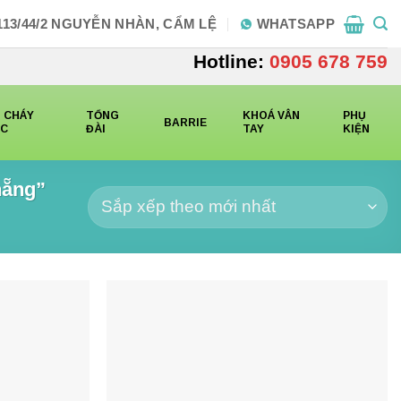
113/44/2 NGUYỄN NHÀN, CẨM LỆ
WHATSAPP
Hotline:
0905 678 759
 CHÁY
TỔNG
KHOÁ VÂN
PHỤ
BARRIE
CC
ĐÀI
TAY
KIỆN
nẵng”