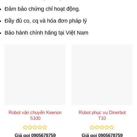
Đảm bảo chứng chỉ hoạt động.
Đầy đủ co, cq và hóa đơn pháp lý
Bảo hành chính hãng tại Việt Nam
Robot vận chuyển Keenon
Robot phục vụ Dinerbot
S100
T10
Được
Được
Giá gọi 0905678759
Giá gọi 0905678759