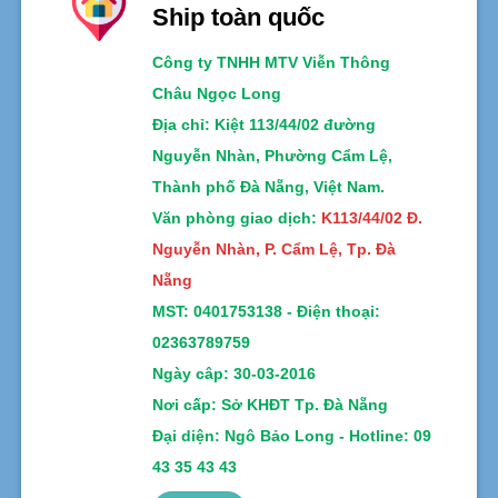
Ship toàn quốc
Công ty TNHH MTV Viễn Thông
Châu Ngọc Long
Địa chỉ
: Kiệt 113/44/02 đường
Nguyễn Nhàn, Phường Cẩm Lệ,
Thành phố Đà Nẵng, Việt Nam.
Văn phòng giao dịch:
K113/44/02 Đ.
Nguyễn Nhàn, P. Cẩm Lệ, Tp. Đà
Nẵng
MST:
0401753138 -
Điện thoại:
02363789759
Ngày câp: 30-03-2016
Nơi cấp: Sở KHĐT Tp. Đà Nẵng
Đại diện: Ngô Bảo Long - Hotline: 09
43 35 43 43