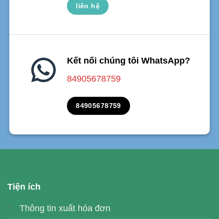
liên hệ
Kết nối chúng tôi WhatsApp?
84905678759
84905678759
Tiện ích
Thông tin xuất hóa đơn