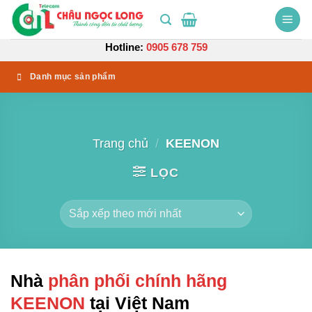
Bỏ
qua
nội
Hotline:
0905 678 759
dung
Danh mục sản phẩm
Trang chủ
/
KEENON
LỌC
Nhà
phân phối chính hãng
KEENON
tại Việt Nam