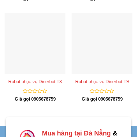
xếp
xếp
hạng
hạng
0
0
5
5
sao
sao
Robot phục vụ Dinerbot T3
Robot phục vụ Dinerbot T9
Được
Được
Giá gọi 0905678759
Giá gọi 0905678759
xếp
xếp
hạng
hạng
0
0
5
5
sao
sao
Mua hàng tại Đà Nẵng
&