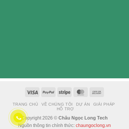
Visa
PayPal
Stripe
MasterCard
Cash
On
TRANG CHỦ
VỀ CHÚNG TÔI
DỰ ÁN
GIẢI PHÁP
Delivery
HỖ TRỢ
Copyright 2026 ©
Châu Ngọc Long Tech
Nguồn thông tin chính thức:
chaungoclong.vn