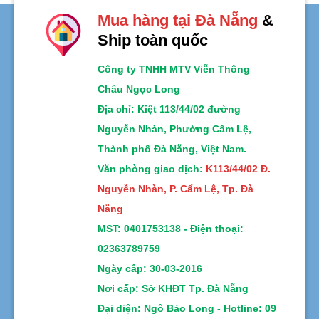
Mua hàng tại Đà Nẵng
&
Ship toàn quốc
Công ty TNHH MTV Viễn Thông
Châu Ngọc Long
Địa chỉ
: Kiệt 113/44/02 đường
Nguyễn Nhàn, Phường Cẩm Lệ,
Thành phố Đà Nẵng, Việt Nam.
Văn phòng giao dịch:
K113/44/02 Đ.
Nguyễn Nhàn, P. Cẩm Lệ, Tp. Đà
Nẵng
MST:
0401753138 -
Điện thoại:
02363789759
Ngày câp: 30-03-2016
Nơi cấp: Sở KHĐT Tp. Đà Nẵng
Đại diện: Ngô Bảo Long - Hotline: 09