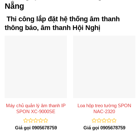
Nẵng
Thi công lắp đặt hệ thống âm thanh
thông báo, âm thanh Hội Nghị
Máy chủ quản lý âm thanh IP
Loa hộp treo tường SPON
SPON XC-9000SE
NAC-2320
Giá gọi 0905678759
Giá gọi 0905678759
Được
Được
xếp
xếp
hạng
hạng