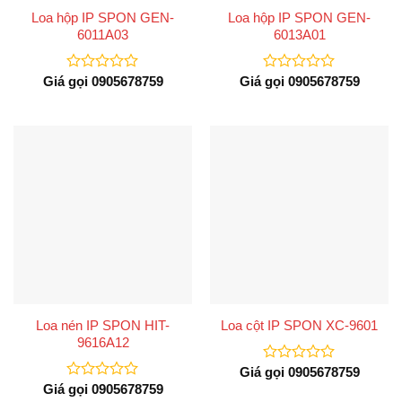
Loa hộp IP SPON GEN-
Loa hộp IP SPON GEN-
6011A03
6013A01
Giá gọi 0905678759
Giá gọi 0905678759
Được
Được
xếp
xếp
hạng
hạng
0
0
5
5
sao
sao
Loa nén IP SPON HIT-
Loa cột IP SPON XC-9601
9616A12
Giá gọi 0905678759
Được
xếp
Giá gọi 0905678759
Được
hạng