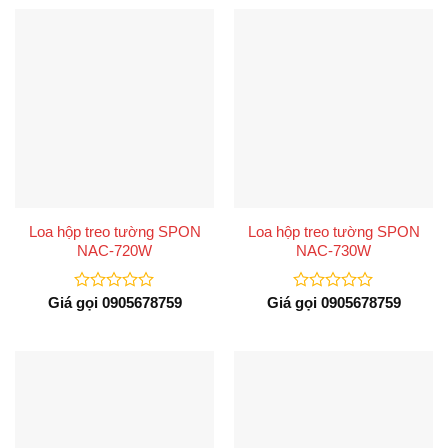
0
0
5
5
sao
sao
Loa hộp treo tường SPON
Loa hộp treo tường SPON
NAC-720W
NAC-730W
Giá gọi 0905678759
Giá gọi 0905678759
Được
Được
xếp
xếp
hạng
hạng
0
0
5
5
sao
sao