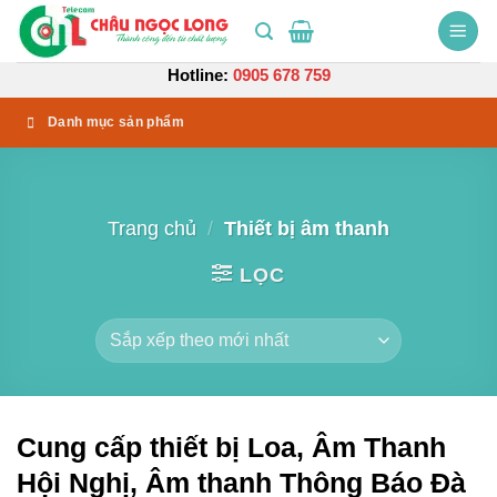
Bỏ
qua
nội
Hotline:
0905 678 759
dung
Danh mục sản phẩm
Trang chủ
/
Thiết bị âm thanh
LỌC
Cung cấp thiết bị Loa, Âm Thanh
Hội Nghị, Âm thanh Thông Báo Đà