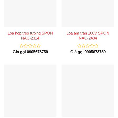
Loa hộp treo tường SPON
Loa âm trần 100V SPON
NAC-2314
NAC-2404
Giá gọi 0905678759
Giá gọi 0905678759
Được
Được
xếp
xếp
hạng
hạng
0
0
5
5
sao
sao