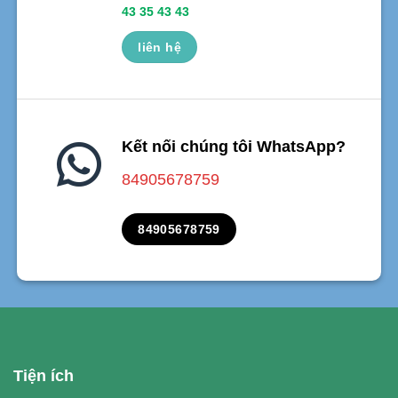
43 35 43 43
liên hệ
Kết nối chúng tôi WhatsApp?
84905678759
84905678759
Tiện ích