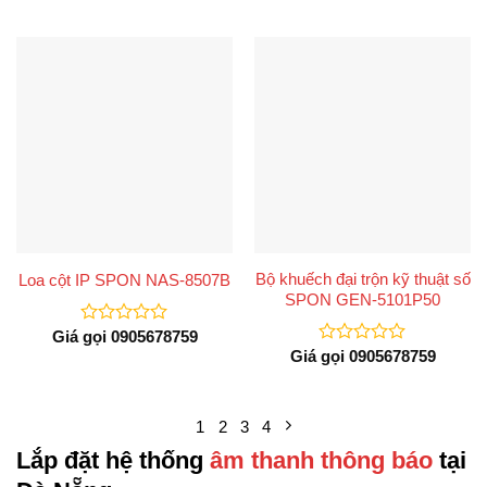
xếp
0
hạng
5
0
sao
5
sao
Bộ khuếch đại trộn kỹ thuật số
Loa cột IP SPON NAS-8507B
SPON GEN-5101P50
Giá gọi 0905678759
Được
xếp
Giá gọi 0905678759
Được
hạng
xếp
0
hạng
5
0
sao
5
1
2
3
4
sao
Lắp đặt hệ thống
âm thanh thông báo
tại