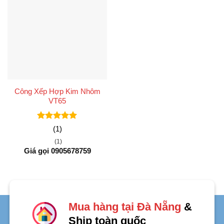
Công Xếp Hợp Kim Nhôm
VT65
Được xếp
(1)
hạng
5
5
(1)
sao
Giá gọi 0905678759
Mua hàng tại Đà Nẵng
&
Ship toàn quốc