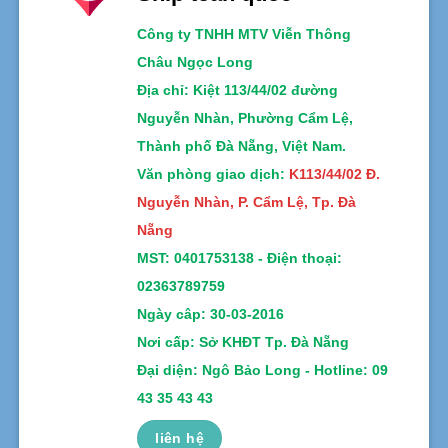
Công ty TNHH MTV Viễn Thông
Châu Ngọc Long
Địa chỉ
: Kiệt 113/44/02 đường
Nguyễn Nhàn, Phường Cẩm Lệ,
Thành phố Đà Nẵng, Việt Nam.
Văn phòng giao dịch:
K113/44/02 Đ.
Nguyễn Nhàn, P. Cẩm Lệ, Tp. Đà
Nẵng
MST:
0401753138 -
Điện thoại:
02363789759
Ngày câp: 30-03-2016
Nơi cấp: Sở KHĐT Tp. Đà Nẵng
Đại diện: Ngô Bảo Long - Hotline: 09
43 35 43 43
liên hệ