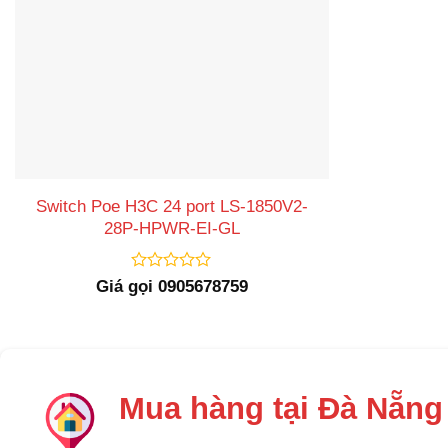
Switch Poe H3C 24 port LS-1850V2-
28P-HPWR-EI-GL
Được
Giá gọi 0905678759
xếp
hạng
0
5
sao
Mua hàng tại Đà Nẵng