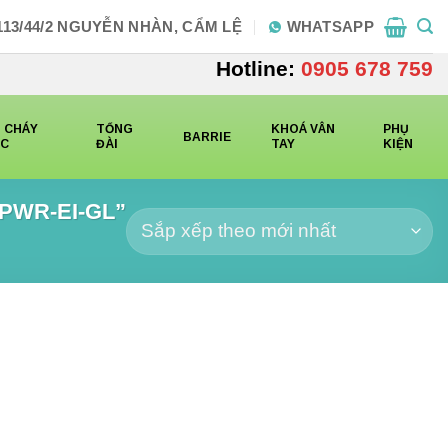
113/44/2 NGUYỄN NHÀN, CẨM LỆ
WHATSAPP
Hotline:
0905 678 759
 CHÁY
TỔNG
KHOÁ VÂN
PHỤ
BARRIE
CC
ĐÀI
TAY
KIỆN
HPWR-EI-GL”