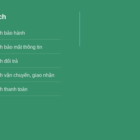
ch
h bảo hành
h bảo mật thông tin
 đổi trả
h vận chuyển, giao nhận
h thanh toán