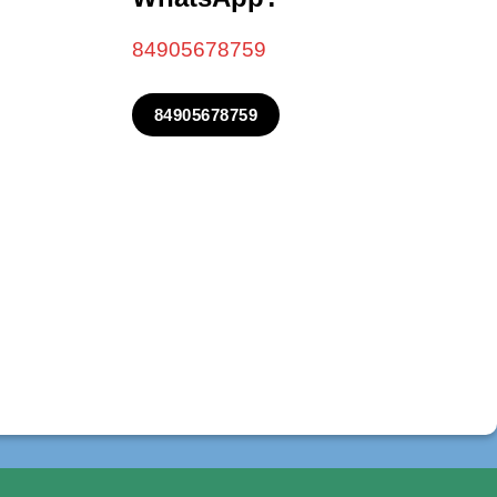
84905678759
84905678759