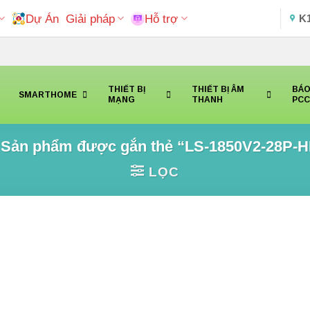
Dự Án
Giải pháp
Hỗ trợ
K
THIẾT BỊ
THIẾT BỊ ÂM
BÁO
SMARTHOME
MẠNG
THANH
PC
Sản phẩm được gắn thẻ “LS-1850V2-28P-
LỌC