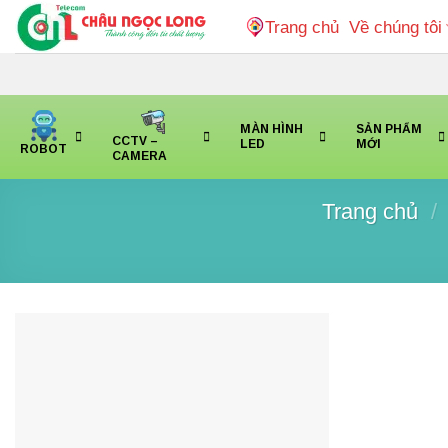
Bỏ
Trang chủ
Về chúng tôi
qua
nội
dung
MÀN HÌNH
SẢN PHẨM
CCTV –
LED
MỚI
ROBOT
CAMERA
Trang chủ
/