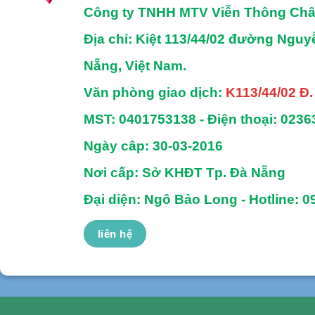
Công ty TNHH MTV Viễn Thông Ch
Địa chỉ
: Kiệt 113/44/02 đường Ngu
Nẵng, Việt Nam.
Văn phòng giao dịch:
K113/44/02 Đ
MST:
0401753138 -
Điện thoại:
0236
Ngày câp: 30-03-2016
Nơi cấp: Sở KHĐT Tp. Đà Nẵng
Đại diện: Ngô Bảo Long - Hotline: 0
liên hệ