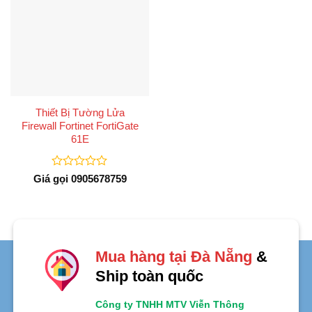
Thiết Bị Tường Lửa
Firewall Fortinet FortiGate
61E
Được
Giá gọi 0905678759
xếp
hạng
0
5
sao
Mua hàng tại Đà Nẵng
&
Ship toàn quốc
Công ty TNHH MTV Viễn Thông