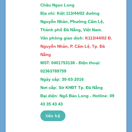
Châu Ngọc Long
Địa chỉ
: Kiệt 113/44/02 đường
Nguyễn Nhàn, Phường Cẩm Lệ,
Thành phố Đà Nẵng, Việt Nam.
Văn phòng giao dịch:
K113/44/02 Đ.
Nguyễn Nhàn, P. Cẩm Lệ, Tp. Đà
Nẵng
MST:
0401753138 -
Điện thoại:
02363789759
Ngày câp: 30-03-2016
Nơi cấp: Sở KHĐT Tp. Đà Nẵng
Đại diện: Ngô Bảo Long - Hotline: 09
43 35 43 43
liên hệ