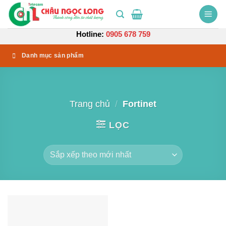
Bỏ
qua
nội
Hotline:
0905 678 759
dung
Danh mục sản phẩm
Trang chủ
/
Fortinet
LỌC