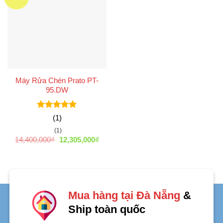
Máy Rửa Chén Prato PT-
95.DW
Được xếp
(1)
hạng
5
5
(1)
sao
Giá
Giá
14,400,000
₫
12,305,000
₫
gốc
hiện
là:
tại
14,400,000₫.
là:
12,305,000₫.
Mua hàng tại Đà Nẵng
&
Ship toàn quốc