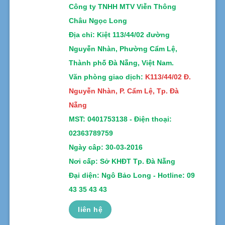
Công ty TNHH MTV Viễn Thông
Châu Ngọc Long
Địa chỉ
: Kiệt 113/44/02 đường
Nguyễn Nhàn, Phường Cẩm Lệ,
Thành phố Đà Nẵng, Việt Nam.
Văn phòng giao dịch:
K113/44/02 Đ.
Nguyễn Nhàn, P. Cẩm Lệ, Tp. Đà
Nẵng
MST:
0401753138 -
Điện thoại:
02363789759
Ngày câp: 30-03-2016
Nơi cấp: Sở KHĐT Tp. Đà Nẵng
Đại diện: Ngô Bảo Long - Hotline: 09
43 35 43 43
liên hệ