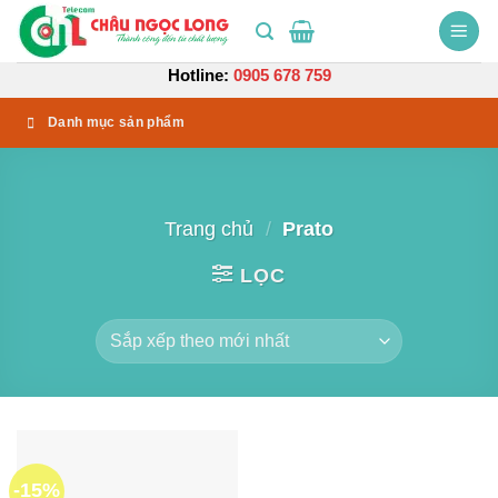
Bỏ
qua
nội
Hotline:
0905 678 759
dung
Danh mục sản phẩm
Trang chủ
/
Prato
LỌC
-15%