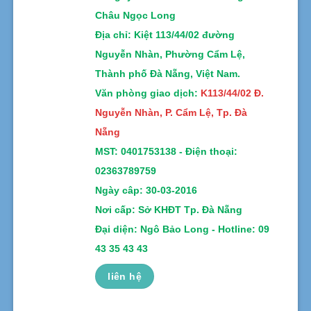
Châu Ngọc Long
Địa chỉ
: Kiệt 113/44/02 đường
Nguyễn Nhàn, Phường Cẩm Lệ,
Thành phố Đà Nẵng, Việt Nam.
Văn phòng giao dịch:
K113/44/02 Đ.
Nguyễn Nhàn, P. Cẩm Lệ, Tp. Đà
Nẵng
MST:
0401753138 -
Điện thoại:
02363789759
Ngày câp: 30-03-2016
Nơi cấp: Sở KHĐT Tp. Đà Nẵng
Đại diện: Ngô Bảo Long - Hotline: 09
43 35 43 43
liên hệ