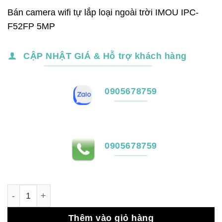
gốc
hiện
Bán camera wifi tự lắp loại ngoài trời IMOU IPC-
là:
tại
F52FP 5MP
850,000₫.
là:
750,000₫.
CẬP NHẬT GIÁ & Hỗ trợ khách hàng
0905678759
0905678759
Bán camera wifi tự lắp loại ngoài trời IMOU IPC-F52FP 5
Thêm vào giỏ hàng