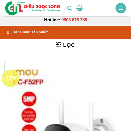
Bỏ
qua
nội
Hotline:
0905 678 759
dung
Danh mục sản phẩm
LỌC
-12%