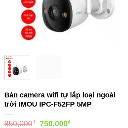
Bán camera wifi tự lắp loại ngoài
trời IMOU IPC-F52FP 5MP
Giá
Giá
850,000
750,000
₫
₫