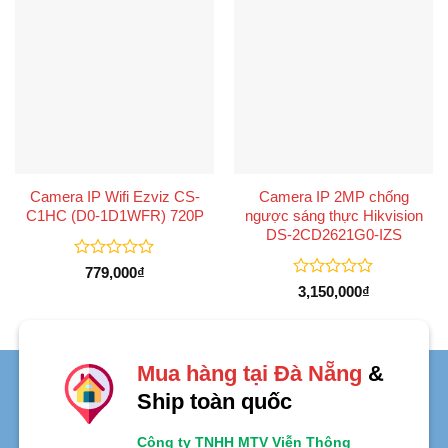
Camera IP Wifi Ezviz CS-
Camera IP 2MP chống
C1HC (D0-1D1WFR) 720P
ngược sáng thực Hikvision
DS-2CD2621G0-IZS
Được
779,000
₫
xếp
Được
3,150,000
₫
hạng
xếp
0
hạng
5
0
sao
5
sao
Mua hàng tại Đà Nẵng
&
Ship toàn quốc
Công ty TNHH MTV Viễn Thông