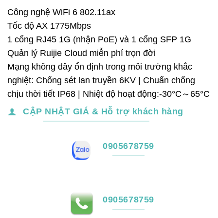
gốc
hiện
Công nghệ WiFi 6 802.11ax
là:
tại
Tốc độ AX 1775Mbps
11,500,000₫.
là:
1 cổng RJ45 1G (nhận PoE) và 1 cổng SFP 1G
10,129,00
Quản lý Ruijie Cloud miễn phí trọn đời
Mạng không dây ổn định trong môi trường khắc
nghiệt: Chống sét lan truyền 6KV | Chuẩn chống
chịu thời tiết IP68 | Nhiệt độ hoạt động:-30°C～65°C
CẬP NHẬT GIÁ & Hỗ trợ khách hàng
0905678759
0905678759