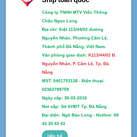
Công ty TNHH MTV Viễn Thông
Châu Ngọc Long
Địa chỉ
: Kiệt 113/44/02 đường
Nguyễn Nhàn, Phường Cẩm Lệ,
Thành phố Đà Nẵng, Việt Nam.
Văn phòng giao dịch:
K113/44/02 Đ.
Nguyễn Nhàn, P. Cẩm Lệ, Tp. Đà
Nẵng
MST:
0401753138 -
Điện thoại:
02363789759
Ngày câp: 30-03-2016
Nơi cấp: Sở KHĐT Tp. Đà Nẵng
Đại diện: Ngô Bảo Long - Hotline: 09
43 35 43 43
liên hệ