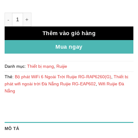
Bộ phát WiFi 6 Ngoài Trời Ruijie RG-RAP6260(G) số lượn
Thêm vào giỏ hàng
Mua ngay
Danh mục:
Thiết bị mạng
,
Ruijie
Thẻ:
Bộ phát WiFi 6 Ngoài Trời Ruijie RG-RAP6260(G)
,
Thiết bị
phát wifi ngoài trời Đà Nẵng Ruijie RG-EAP602
,
Wifi Ruijie Đà
Nẵng
MÔ TẢ