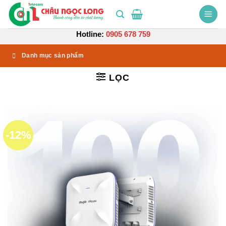
Bỏ
qua
nội
Hotline:
0905 678 759
dung
Danh mục sản phẩm
LỌC
-12%