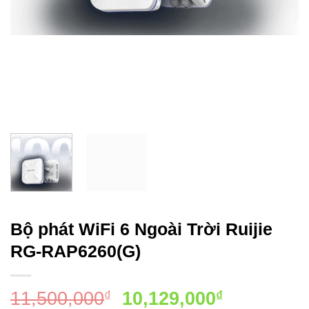
Bộ phát WiFi 6 Ngoài Trời Ruijie
RG-RAP6260(G)
Giá
Giá
11,500,000
10,129,000
₫
₫