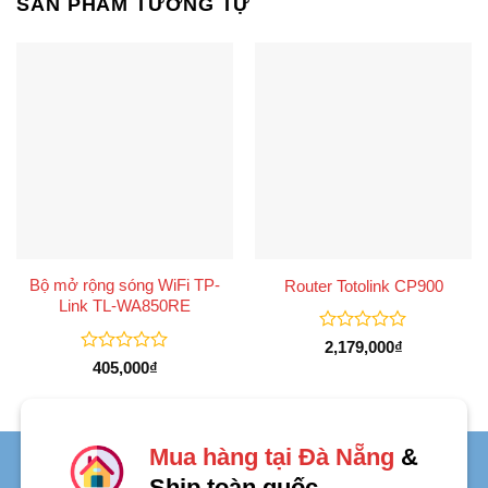
SẢN PHẨM TƯƠNG TỰ
Bộ mở rộng sóng WiFi TP-
Router Totolink CP900
Link TL-WA850RE
Được
2,179,000
₫
xếp
Được
405,000
₫
hạng
xếp
0
hạng
5
0
sao
5
sao
Mua hàng tại Đà Nẵng
&
Ship toàn quốc