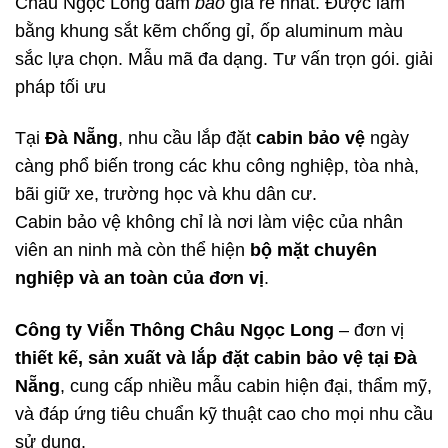
Châu Ngọc Long đảm
bảo
giá rẻ nhất. Được làm
bằng khung sắt kẽm chống gỉ, ốp aluminum màu
sắc lựa chọn. Mẫu mã đa dạng. Tư vấn trọn gói. giải
pháp tối ưu
Tại
Đà Nẵng
, nhu cầu lắp đặt
cabin bảo vệ
ngày
càng phổ biến trong các khu công nghiệp, tòa nhà,
bãi giữ xe, trường học và khu dân cư.
Cabin bảo vệ không chỉ là nơi làm việc của nhân
viên an ninh mà còn thể hiện
bộ mặt chuyên
nghiệp và an toàn của đơn vị
.
Công ty Viễn Thông Châu Ngọc Long
– đơn vị
thiết kế, sản xuất và lắp đặt cabin bảo vệ tại Đà
Nẵng
, cung cấp nhiều mẫu cabin hiện đại, thẩm mỹ,
và đáp ứng tiêu chuẩn kỹ thuật cao cho mọi nhu cầu
sử dụng.