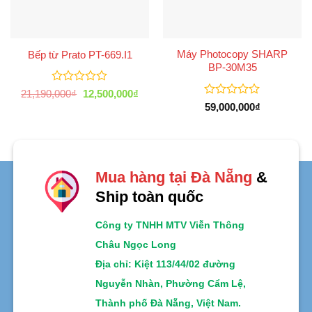
Máy Photocopy SHARP
Bếp từ Prato PT-669.I1
BP-30M35
Được
Giá
Giá
21,190,000
₫
12,500,000
₫
xếp
gốc
hiện
Được
59,000,000
₫
là:
tại
hạng
xếp
21,190,000₫.
là:
0
hạng
12,500,000₫.
5
0
sao
5
sao
Mua hàng tại Đà Nẵng
&
Ship toàn quốc
Công ty TNHH MTV Viễn Thông
Châu Ngọc Long
Địa chỉ
: Kiệt 113/44/02 đường
Nguyễn Nhàn, Phường Cẩm Lệ,
Thành phố Đà Nẵng, Việt Nam.