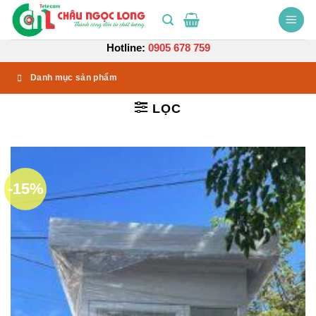
Bỏ
qua
nội
Hotline:
0905 678 759
dung
Danh mục sản phẩm
LỌC
-15%