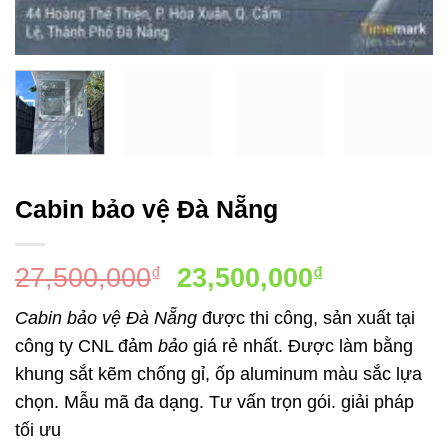
Cabin bảo vệ Đà Nẵng
Giá
Giá
27,500,000
23,500,000
₫
₫
gốc
hiện
Cabin bảo vệ Đà Nẵng
được thi công, sản xuất tại
là:
tại
công ty CNL đảm
bảo
giá rẻ nhất. Được làm bằng
27,500,000₫.
là:
khung sắt kẽm chống gỉ, ốp aluminum màu sắc lựa
23,500,00
chọn. Mẫu mã đa dạng. Tư vấn trọn gói. giải pháp
tối ưu