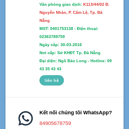
Văn phòng giao dịch:
K113/44/02 Đ.
Nguyễn Nhàn, P. Cẩm Lệ, Tp. Đà
Nẵng
MST:
0401753138 -
Điện thoại:
02363789759
Ngày câp: 30-03-2016
Nơi cấp: Sở KHĐT Tp. Đà Nẵng
Đại diện: Ngô Bảo Long - Hotline: 09
43 35 43 43
liên hệ
Kết nối chúng tôi WhatsApp?
84905678759