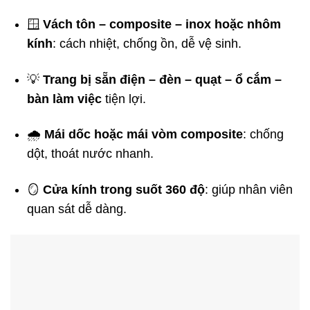
🪟
Vách tôn – composite – inox hoặc nhôm
kính
: cách nhiệt, chống ồn, dễ vệ sinh.
💡
Trang bị sẵn điện – đèn – quạt – ổ cắm –
bàn làm việc
tiện lợi.
🌧️
Mái dốc hoặc mái vòm composite
: chống
dột, thoát nước nhanh.
🪞
Cửa kính trong suốt 360 độ
: giúp nhân viên
quan sát dễ dàng.