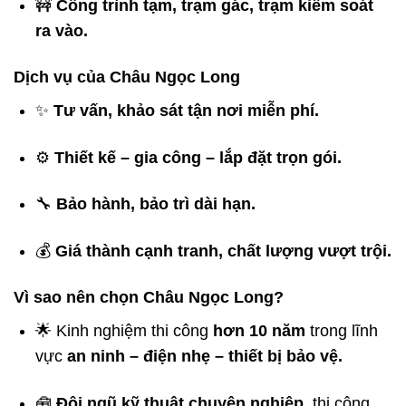
🚧
Công trình tạm, trạm gác, trạm kiểm soát
ra vào.
Dịch vụ của Châu Ngọc Long
✨
Tư vấn, khảo sát tận nơi miễn phí.
⚙️
Thiết kế – gia công – lắp đặt trọn gói.
🔧
Bảo hành, bảo trì dài hạn.
💰
Giá thành cạnh tranh, chất lượng vượt trội.
Vì sao nên chọn Châu Ngọc Long?
🌟 Kinh nghiệm thi công
hơn 10 năm
trong lĩnh
vực
an ninh – điện nhẹ – thiết bị bảo vệ.
🧰
Đội ngũ kỹ thuật chuyên nghiệp
, thi công