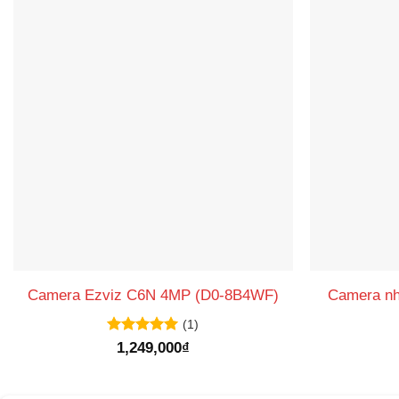
Camera nh
Camera Ezviz C6N 4MP (D0-8B4WF)
(1)
Được xếp
1,249,000
₫
hạng
5
5
sao