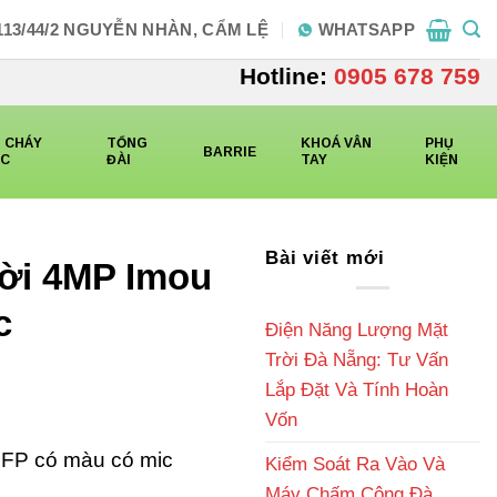
113/44/2 NGUYỄN NHÀN, CẨM LỆ
WHATSAPP
Hotline:
0905 678 759
 CHÁY
TỔNG
KHOÁ VÂN
PHỤ
BARRIE
CC
ĐÀI
TAY
KIỆN
Bài viết mới
rời 4MP Imou
c
Điện Năng Lượng Mặt
Trời Đà Nẵng: Tư Vấn
Lắp Đặt Và Tính Hoàn
Vốn
2FP có màu có mic
Kiểm Soát Ra Vào Và
Máy Chấm Công Đà