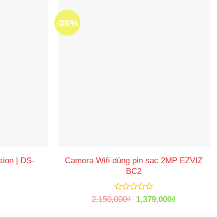
-36%
sion | DS-
Camera Wifi dùng pin sạc 2MP EZVIZ
BC2
Được
Giá
Giá
2,150,000
₫
1,379,000
₫
xếp
gốc
hiện
hạng
là:
tại