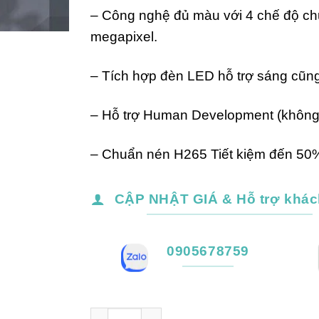
– Công nghệ đủ màu với 4 chế độ ch
megapixel.
– Tích hợp đèn LED hỗ trợ sáng cũn
– Hỗ trợ Human Development (không
– Chuẩn nén H265 Tiết kiệm đến 50%
CẬP NHẬT GIÁ & Hỗ trợ khác
0905678759
Camera Wifi ngoài trời 4MP Imou F42FP