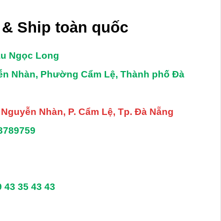
0
0
5
5
sao
sao
& Ship toàn quốc
âu Ngọc Long
yễn Nhàn, Phường Cẩm Lệ, Thành phố Đà
. Nguyễn Nhàn, P. Cẩm Lệ, Tp. Đà Nẵng
3789759
9 43 35 43 43