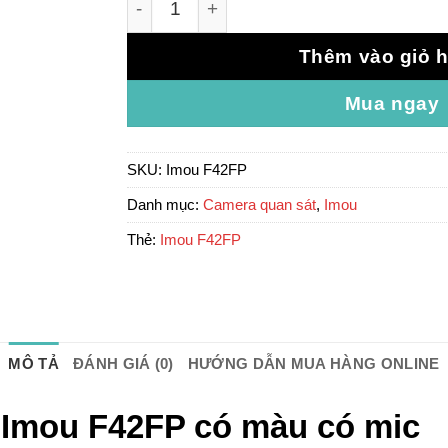
Thêm vào giỏ 
Mua ngay
SKU:
Imou F42FP
Danh mục:
Camera quan sát
,
Imou
Thẻ:
Imou F42FP
MÔ TẢ
ĐÁNH GIÁ (0)
HƯỚNG DẪN MUA HÀNG ONLINE
P Imou F42FP có màu có mic