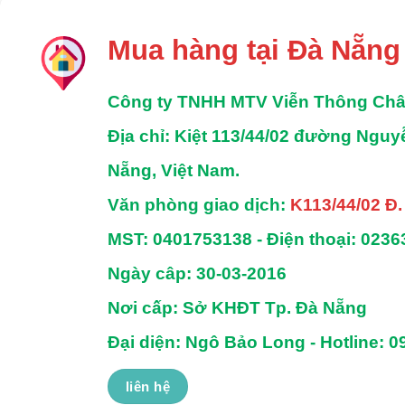
Mua hàng tại Đà Nẵng
Công ty TNHH MTV Viễn Thông Ch
Địa chỉ
: Kiệt 113/44/02 đường Ngu
Nẵng, Việt Nam.
Văn phòng giao dịch:
K113/44/02 Đ
MST:
0401753138 -
Điện thoại:
0236
Ngày câp: 30-03-2016
Nơi cấp: Sở KHĐT Tp. Đà Nẵng
Đại diện: Ngô Bảo Long - Hotline: 0
liên hệ