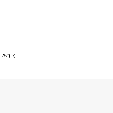
125°(D)