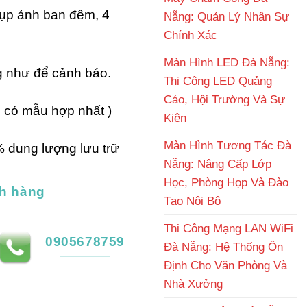
ụp ảnh ban đêm, 4
Nẵng: Quản Lý Nhân Sự
Chính Xác
Màn Hình LED Đà Nẵng:
g như để cảnh báo.
Thi Công LED Quảng
Cáo, Hội Trường Và Sự
 có mẫu hợp nhất )
Kiện
Màn Hình Tương Tác Đà
 dung lượng lưu trữ
Nẵng: Nâng Cấp Lớp
Học, Phòng Họp Và Đào
h hàng
Tạo Nội Bộ
Thi Công Mạng LAN WiFi
0905678759
Đà Nẵng: Hệ Thống Ổn
Định Cho Văn Phòng Và
Nhà Xưởng
 có màu có mic số lượng