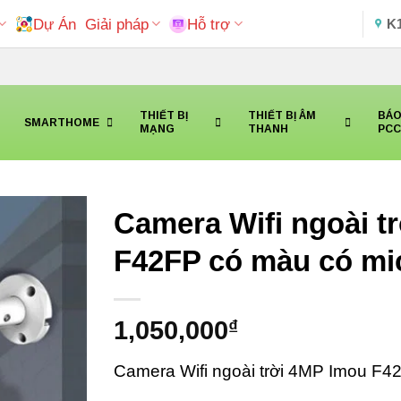
Dự Án
Giải pháp
Hỗ trợ
K
THIẾT BỊ
THIẾT BỊ ÂM
BÁO
SMARTHOME
MẠNG
THANH
PC
Camera Wifi ngoài t
F42FP có màu có mi
1,050,000
₫
Camera Wifi ngoài trời 4MP Imou F4