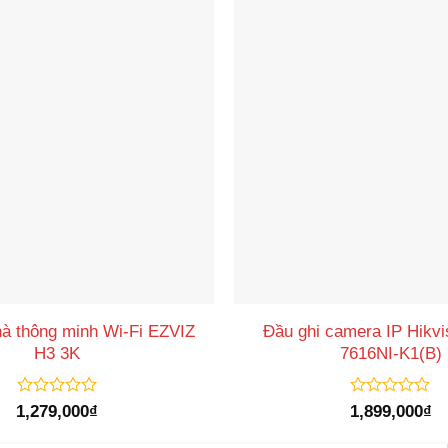
à thông minh Wi-Fi EZVIZ
Đầu ghi camera IP Hikvi
H3 3K
7616NI-K1(B)
Được
Được
1,279,000
₫
1,899,000
₫
xếp
xếp
hạng
hạng