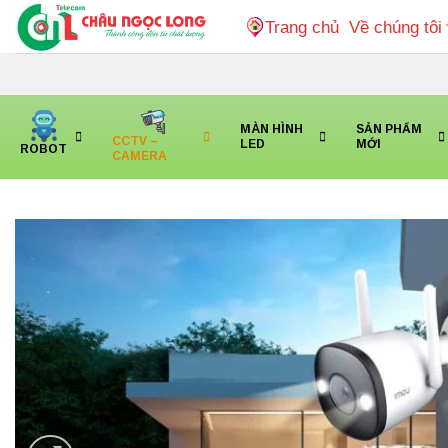
Bỏ
Trang chủ
Về chúng tôi
qua
nội
dung
MÀN HÌNH
SẢN PHẨM
CCTV –
LED
MỚI
ROBOT
CAMERA