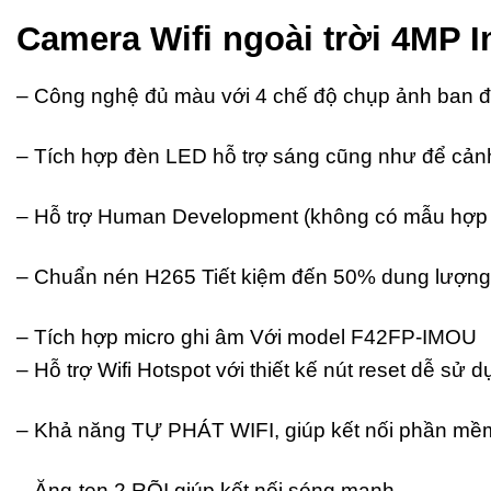
Camera Wifi ngoài trời 4MP 
– Công nghệ đủ màu với 4 chế độ chụp ảnh ban đ
– Tích hợp đèn LED hỗ trợ sáng cũng như để cản
– Hỗ trợ Human Development (không có mẫu hợp 
– Chuẩn nén H265 Tiết kiệm đến 50% dung lượng 
– Tích hợp micro ghi âm Với model F42FP-IMOU
– Hỗ trợ Wifi Hotspot với thiết kế nút reset dễ sử
– Khả năng TỰ PHÁT WIFI, giúp kết nối phần mềm 
– Ăng-ten 2 RÕI giúp kết nối sóng mạnh.