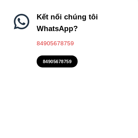
0
2,150,000₫.
là:
5
1,379,000₫
sao
Kết nối chúng tôi
WhatsApp?
84905678759
84905678759