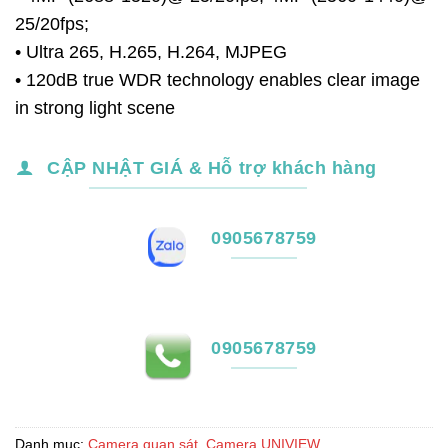
25/20fps;
• Ultra 265, H.265, H.264, MJPEG
• 120dB true WDR technology enables clear image
in strong light scene
CẬP NHẬT GIÁ & Hỗ trợ khách hàng
0905678759
0905678759
Danh mục:
Camera quan sát
,
Camera UNIVIEW