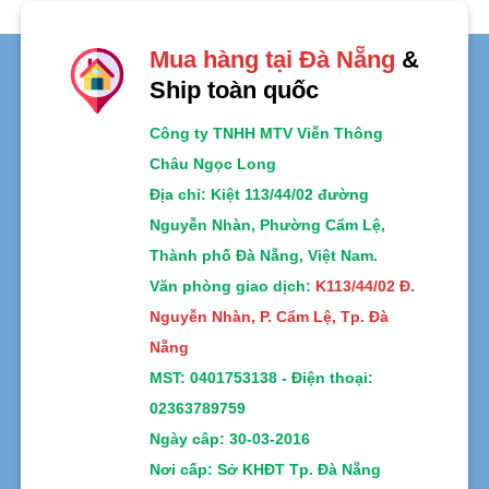
là:
tại
hạng
1,379
5
1,350,000₫.
là:
0
600,000₫.
sao
5
sao
Mua hàng tại Đà Nẵng
&
Ship toàn quốc
Công ty TNHH MTV Viễn Thông
Châu Ngọc Long
Địa chỉ
: Kiệt 113/44/02 đường
Nguyễn Nhàn, Phường Cẩm Lệ,
Thành phố Đà Nẵng, Việt Nam.
Văn phòng giao dịch:
K113/44/02 Đ.
Nguyễn Nhàn, P. Cẩm Lệ, Tp. Đà
Nẵng
MST:
0401753138 -
Điện thoại:
02363789759
Ngày câp: 30-03-2016
Nơi cấp: Sở KHĐT Tp. Đà Nẵng