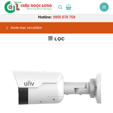
Bỏ
qua
nội
Hotline:
0905 678 759
dung
Danh mục sản phẩm
LỌC