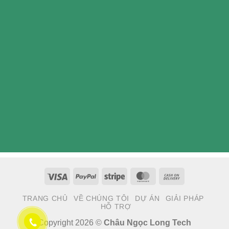
Visa
PayPal
Stripe
MasterCard
Cash
On
TRANG CHỦ
VỀ CHÚNG TÔI
DỰ ÁN
GIẢI PHÁP
Delivery
HỖ TRỢ
Copyright 2026 ©
Châu Ngọc Long Tech