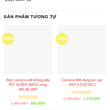
SẢN PHẨM TƯƠNG TỰ
-56%
-36%
Bán camera wifi không dây
Camera Wifi dùng pin sạc
IPC-A22EP-IMOU xoay
2MP EZVIZ BC2
360 độ 2MP
Được
Giá
Giá
2,150,000
₫
1,379,000
₫
xếp
gốc
hiện
Được
Giá
Giá
1,350,000
₫
600,000
₫
là:
tại
hạng
xếp
gốc
hiện
2,150,000₫.
là:
0