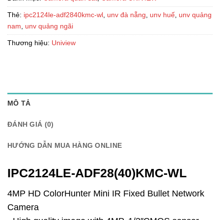
Thẻ:
ipc2124le-adf2840kmc-wl
,
unv đà nẵng
,
unv huế
,
unv quảng
nam
,
unv quảng ngãi
Thương hiệu:
Uniview
MÔ TẢ
ĐÁNH GIÁ (0)
HƯỚNG DẪN MUA HÀNG ONLINE
IPC2124LE-ADF28(40)KMC-WL
4MP HD ColorHunter Mini IR Fixed Bullet Network
Camera