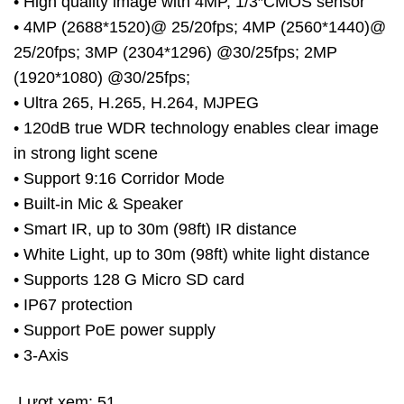
• High quality image with 4MP, 1/3″CMOS sensor
• 4MP (2688*1520)@ 25/20fps; 4MP (2560*1440)@
25/20fps; 3MP (2304*1296) @30/25fps; 2MP
(1920*1080) @30/25fps;
• Ultra 265, H.265, H.264, MJPEG
• 120dB true WDR technology enables clear image
in strong light scene
• Support 9:16 Corridor Mode
• Built-in Mic & Speaker
• Smart IR, up to 30m (98ft) IR distance
• White Light, up to 30m (98ft) white light distance
• Supports 128 G Micro SD card
• IP67 protection
• Support PoE power supply
• 3-Axis
Lượt xem:
51