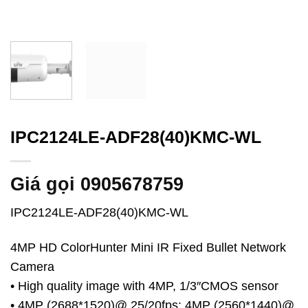
IPC2124LE-ADF28(40)KMC-WL
Giá gọi 0905678759
IPC2124LE-ADF28(40)KMC-WL
4MP HD ColorHunter Mini IR Fixed Bullet Network
Camera
• High quality image with 4MP, 1/3″CMOS sensor
• 4MP (2688*1520)@ 25/20fps; 4MP (2560*1440)@