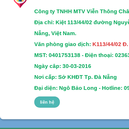
Công ty TNHH MTV Viễn Thông Ch
Địa chỉ
: Kiệt 113/44/02 đường Ngu
Nẵng, Việt Nam.
Văn phòng giao dịch:
K113/44/02 Đ
MST:
0401753138 -
Điện thoại:
0236
Ngày câp: 30-03-2016
Nơi cấp: Sở KHĐT Tp. Đà Nẵng
Đại diện: Ngô Bảo Long - Hotline: 0
liên hệ