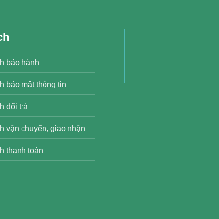
ch
h bảo hành
h bảo mật thông tin
 đổi trả
h vận chuyển, giao nhận
h thanh toán