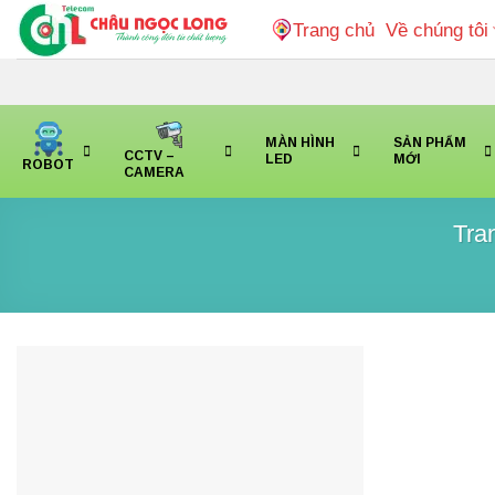
Bỏ
Trang chủ
Về chúng tôi
qua
nội
dung
MÀN HÌNH
SẢN PHẨM
CCTV –
LED
MỚI
ROBOT
CAMERA
Tra