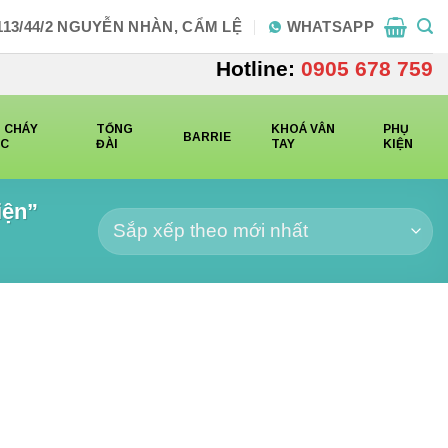
113/44/2 NGUYỄN NHÀN, CẨM LỆ
WHATSAPP
Hotline:
0905 678 759
 CHÁY
TỔNG
KHOÁ VÂN
PHỤ
BARRIE
CC
ĐÀI
TAY
KIỆN
iện”