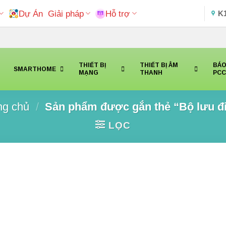
Dự Án
Giải pháp
Hỗ trợ
K
THIẾT BỊ
THIẾT BỊ ÂM
BÁO
SMARTHOME
MẠNG
THANH
PC
ng chủ
/
Sản phẩm được gắn thẻ “Bộ lưu đ
LỌC