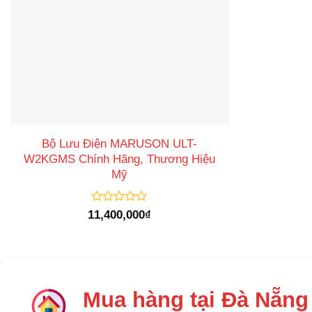
Bộ Lưu Điện MARUSON ULT-
W2KGMS Chính Hãng, Thương Hiệu
Mỹ
Được
11,400,000
₫
xếp
hạng
0
5
sao
Mua hàng tại Đà Nẵng