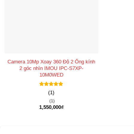
Camera 10Mp Xoay 360 Độ 2 Ống kính
2 góc nhìn IMOU IPC-S7XP-
10M0WED
Được xếp
(1)
hạng
5
5
sao
(1)
1,550,000
₫