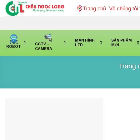
Bỏ
Trang chủ
Về chúng tôi
qua
nội
dung
MÀN HÌNH
SẢN PHẨM
CCTV –
LED
MỚI
ROBOT
CAMERA
Trang 