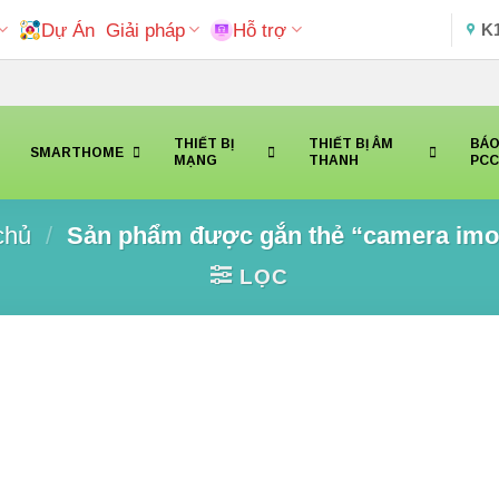
Dự Án
Giải pháp
Hỗ trợ
K
THIẾT BỊ
THIẾT BỊ ÂM
BÁO
SMARTHOME
MẠNG
THANH
PC
chủ
/
Sản phẩm được gắn thẻ “camera imo
LỌC