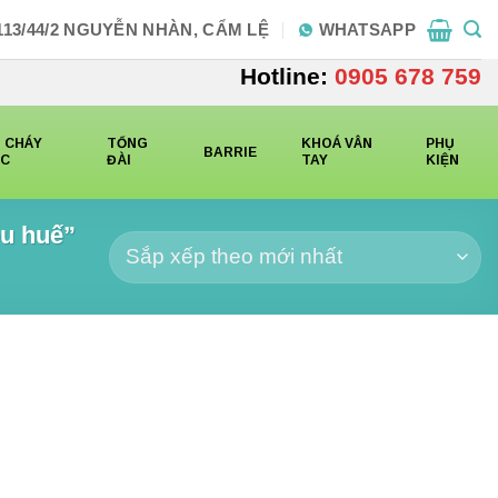
113/44/2 NGUYỄN NHÀN, CẨM LỆ
WHATSAPP
Hotline:
0905 678 759
 CHÁY
TỔNG
KHOÁ VÂN
PHỤ
BARRIE
CC
ĐÀI
TAY
KIỆN
u huế”