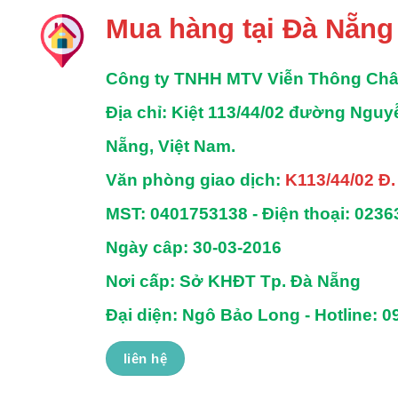
Mua hàng tại Đà Nẵng
Công ty TNHH MTV Viễn Thông Ch
Địa chỉ
: Kiệt 113/44/02 đường Ngu
Nẵng, Việt Nam.
Văn phòng giao dịch:
K113/44/02 Đ
MST:
0401753138 -
Điện thoại:
0236
Ngày câp: 30-03-2016
Nơi cấp: Sở KHĐT Tp. Đà Nẵng
Đại diện: Ngô Bảo Long - Hotline: 0
liên hệ