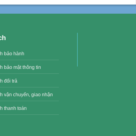
ch
h bảo hành
h bảo mật thông tin
 đổi trả
h vận chuyển, giao nhận
h thanh toán