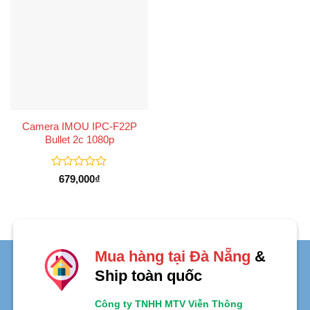
Camera IMOU IPC-F22P
Bullet 2c 1080p
Được
679,000
₫
xếp
hạng
0
5
sao
Mua hàng tại Đà Nẵng
&
Ship toàn quốc
Công ty TNHH MTV Viễn Thông