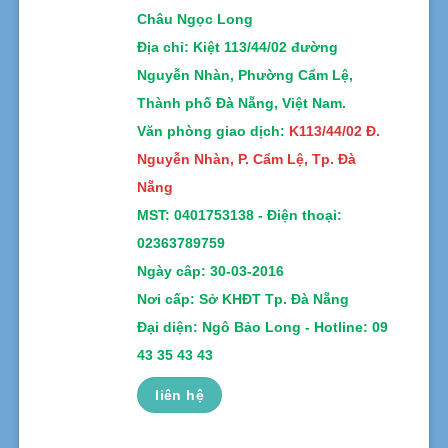
Châu Ngọc Long
Địa chỉ
: Kiệt 113/44/02 đường
Nguyễn Nhàn, Phường Cẩm Lệ,
Thành phố Đà Nẵng, Việt Nam.
Văn phòng giao dịch:
K113/44/02 Đ.
Nguyễn Nhàn, P. Cẩm Lệ, Tp. Đà
Nẵng
MST:
0401753138 -
Điện thoại:
02363789759
Ngày câp: 30-03-2016
Nơi cấp: Sở KHĐT Tp. Đà Nẵng
Đại diện: Ngô Bảo Long - Hotline: 09
43 35 43 43
liên hệ