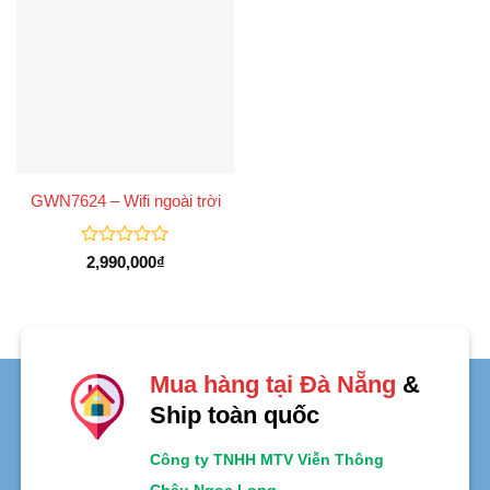
GWN7624 – Wifi ngoài trời
Được
2,990,000
₫
xếp
hạng
0
5
sao
Mua hàng tại Đà Nẵng
&
Ship toàn quốc
Công ty TNHH MTV Viễn Thông
Châu Ngọc Long