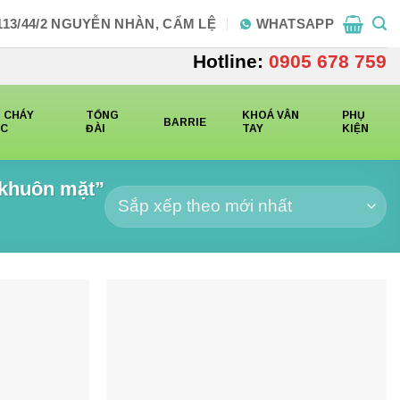
113/44/2 NGUYỄN NHÀN, CẨM LỆ
WHATSAPP
Hotline:
0905 678 759
 CHÁY
TỔNG
KHOÁ VÂN
PHỤ
BARRIE
CC
ĐÀI
TAY
KIỆN
khuôn mặt”