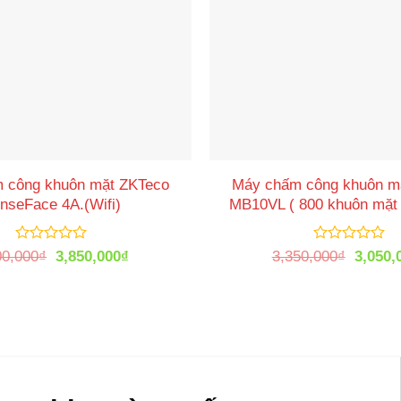
 công khuôn mặt ZKTeco
Máy chấm công khuôn m
nseFace 4A.(Wifi)
MB10VL ( 800 khuôn mặt
Được
Giá
Giá
Được
Giá
00,000
₫
3,850,000
₫
3,350,000
₫
3,050,
xếp
xếp
gốc
hiện
gốc
hạng
hạng
là:
tại
là:
0
0
3,900,000₫.
là:
3,350,
5
5
3,850,000₫.
sao
sao