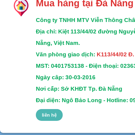
Mua hàng tại Đà Nẵng
Công ty TNHH MTV Viễn Thông Ch
Địa chỉ
: Kiệt 113/44/02 đường Ngu
Nẵng, Việt Nam.
Văn phòng giao dịch:
K113/44/02 Đ
MST:
0401753138 -
Điện thoại:
0236
Ngày câp: 30-03-2016
Nơi cấp: Sở KHĐT Tp. Đà Nẵng
Đại diện: Ngô Bảo Long - Hotline: 0
liên hệ