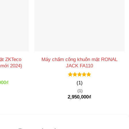
ặt ZKTeco
Máy chấm công khuôn mặt RONAL
 mới 2024)
JACK FA110
Được xếp
Giá
000
₫
(1)
hạng
5
5
hiện
sao
(1)
tại
2,950,000
₫
000₫.
là:
3,050,000₫.