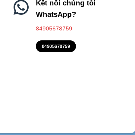
Kết nối chúng tôi
WhatsApp?
84905678759
84905678759