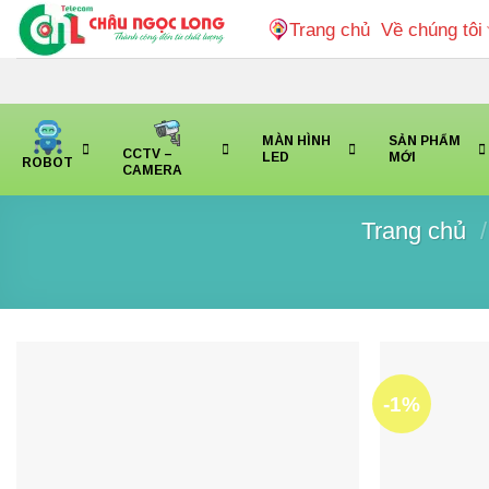
Bỏ
Trang chủ
Về chúng tôi
qua
nội
dung
MÀN HÌNH
SẢN PHẨM
CCTV –
LED
MỚI
ROBOT
CAMERA
Trang chủ
/
-1%