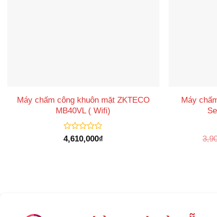
Máy chấm công khuôn mặt ZKTECO
Máy chấm
MB40VL ( Wifi)
Se
Được
4,610,000
₫
3,9
xếp
hạng
0
5
sao