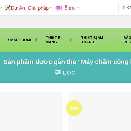
Dự Án
Giải pháp
Hỗ trợ
K
THIẾT BỊ
THIẾT BỊ ÂM
BÁO
SMARTHOME
MẠNG
THANH
PC
Sản phẩm được gắn thẻ “Máy chấm công 
LỌC
-9%