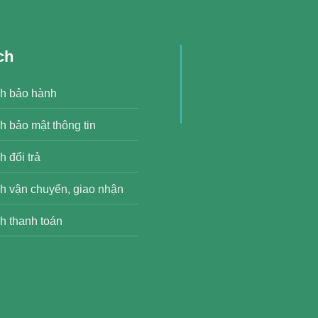
ch
h bảo hành
h bảo mật thông tin
 đổi trả
h vận chuyển, giao nhận
h thanh toán