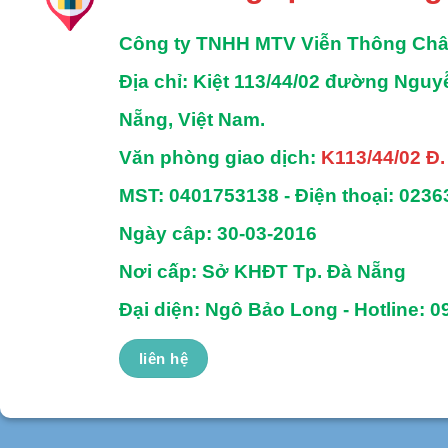
Công ty TNHH MTV Viễn Thông Ch
Địa chỉ
: Kiệt 113/44/02 đường Ngu
Nẵng, Việt Nam.
Văn phòng giao dịch:
K113/44/02 Đ
MST:
0401753138 -
Điện thoại:
0236
Ngày câp: 30-03-2016
Nơi cấp: Sở KHĐT Tp. Đà Nẵng
Đại diện: Ngô Bảo Long - Hotline: 0
liên hệ