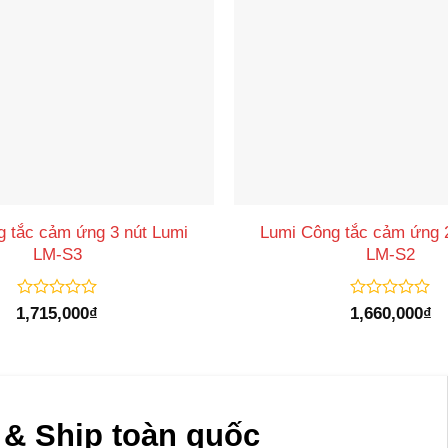
 tắc cảm ứng 3 nút Lumi
Lumi Công tắc cảm ứng 
LM-S3
LM-S2
Được
Được
1,715,000
₫
1,660,000
₫
xếp
xếp
hạng
hạng
0
0
5
5
sao
sao
& Ship toàn quốc