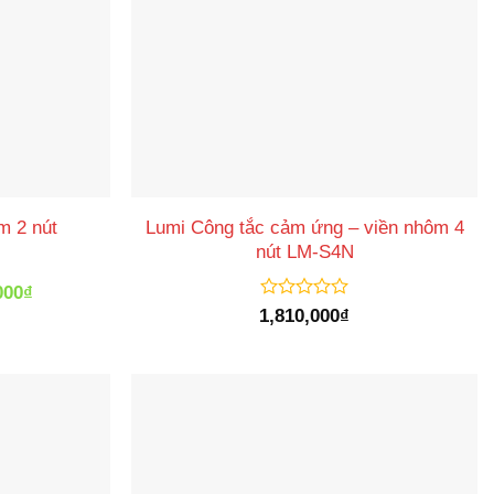
Lumi Công tắc cảm ứng – viền nhôm 4
m 2 nút
nút LM-S4N
Giá
000
₫
hiện
Được
1,810,000
₫
tại
xếp
000₫.
là:
hạng
1,800,000₫.
0
5
sao