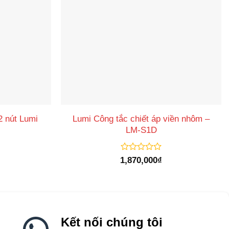
2 nút Lumi
Lumi Công tắc chiết áp viền nhôm –
LM-S1D
Được
1,870,000
₫
xếp
hạng
0
5
sao
Kết nối chúng tôi