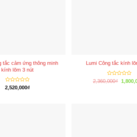
 tắc cảm ứng thông minh
Lumi Công tắc kính lõ
kính lõm 3 nút
Được
Giá
2,360,000
₫
1,800,
xếp
gốc
Được
2,520,000
₫
hạng
là:
xếp
0
2,360,
hạng
5
0
sao
5
sao