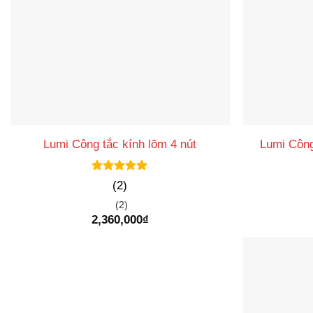
Lumi Công
Lumi Công tắc kính lõm 4 nút
Được xếp
(2)
hạng
5
5
sao
(2)
2,360,000
₫