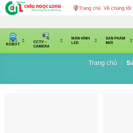
Bỏ
Trang chủ
Về chúng tôi
qua
nội
dung
MÀN HÌNH
SẢN PHẨM
CCTV –
LED
MỚI
ROBOT
CAMERA
Trang chủ
/
Sả