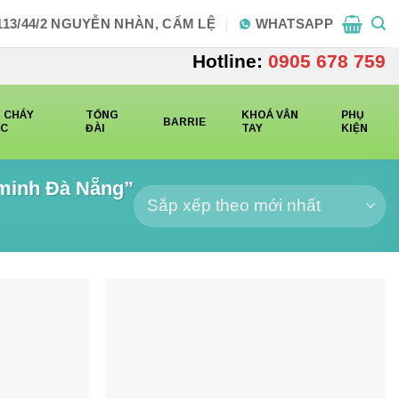
113/44/2 NGUYỄN NHÀN, CẨM LỆ
WHATSAPP
Hotline:
0905 678 759
 CHÁY
TỔNG
KHOÁ VÂN
PHỤ
BARRIE
CC
ĐÀI
TAY
KIỆN
 minh Đà Nẵng”