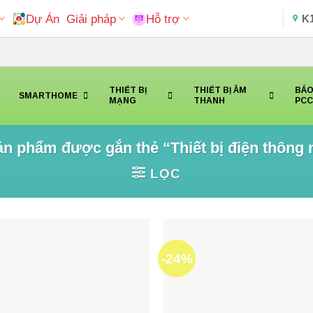
Dự Án
Giải pháp
Hỗ trợ
K
THIẾT BỊ
THIẾT BỊ ÂM
BÁO
SMARTHOME
MẠNG
THANH
PC
n phẩm được gắn thẻ “Thiết bị điện thông
LỌC
-24%