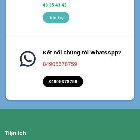
43 35 43 43
liên hệ
Kết nối chúng tôi WhatsApp?
84905678759
84905678759
Tiện ích