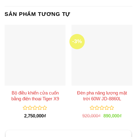
SẢN PHẨM TƯƠNG TỰ
-3%
Bộ điều khiển cửa cuốn
Đèn pha năng lượng mặt
bằng điện thoại Tiger X9
trời 60W JD-8860L
Được
Được
Giá
Giá
2,750,000
₫
920,000
₫
890,000
₫
xếp
xếp
gốc
hiện
là:
tại
hạng
hạng
920,000₫.
là:
0
0
890,000
5
5