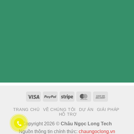
Visa
PayPal
Stripe
MasterCard
Cash
On
TRANG CHỦ
VỀ CHÚNG TÔI
DỰ ÁN
GIẢI PHÁP
Delivery
HỖ TRỢ
Copyright 2026 ©
Châu Ngọc Long Tech
Nguồn thông tin chính thức:
chaungoclong.vn