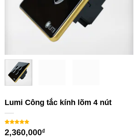
Lumi Công tắc kính lõm 4 nút
5
2
trên 5
2,360,000
₫
dựa trên