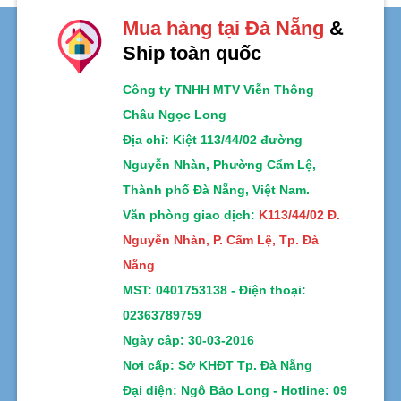
sao
sao
Mua hàng tại Đà Nẵng
&
Ship toàn quốc
Công ty TNHH MTV Viễn Thông
Châu Ngọc Long
Địa chỉ
: Kiệt 113/44/02 đường
Nguyễn Nhàn, Phường Cẩm Lệ,
Thành phố Đà Nẵng, Việt Nam.
Văn phòng giao dịch:
K113/44/02 Đ.
Nguyễn Nhàn, P. Cẩm Lệ, Tp. Đà
Nẵng
MST:
0401753138 -
Điện thoại:
02363789759
Ngày câp: 30-03-2016
Nơi cấp: Sở KHĐT Tp. Đà Nẵng
Đại diện: Ngô Bảo Long - Hotline: 09