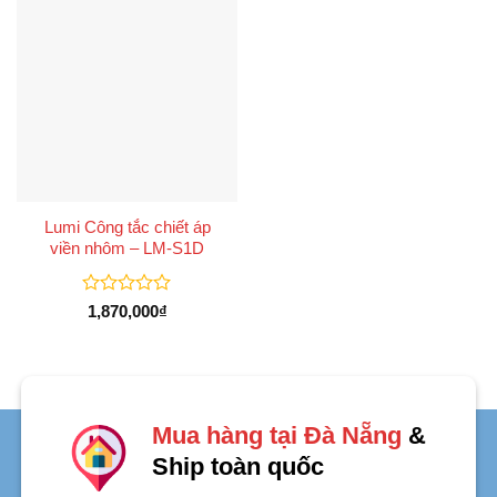
sao
sao
Lumi Công tắc chiết áp
viền nhôm – LM-S1D
Được
1,870,000
₫
xếp
hạng
0
5
sao
Mua hàng tại Đà Nẵng
&
Ship toàn quốc