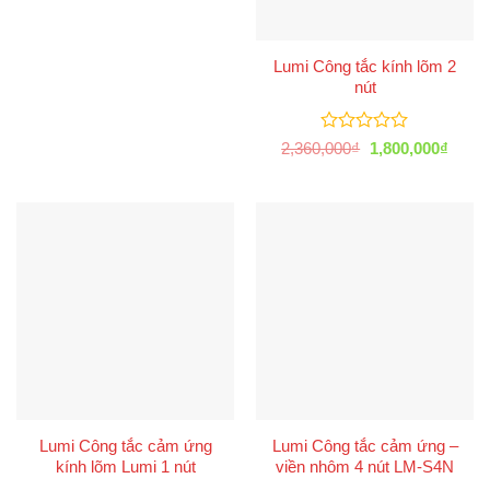
Lumi Công tắc kính lõm 2
nút
Được
Giá
Giá
2,360,000
₫
1,800,000
₫
xếp
gốc
hiện
là:
tại
hạng
2,360,000₫.
là:
0
1,800
5
sao
Lumi Công tắc cảm ứng
Lumi Công tắc cảm ứng –
kính lõm Lumi 1 nút
viền nhôm 4 nút LM-S4N