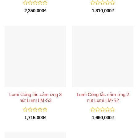
Được
Được
2,350,000
₫
1,810,000
₫
xếp
xếp
hạng
hạng
0
0
5
5
sao
sao
Lumi Công tắc cảm ứng 3
Lumi Công tắc cảm ứng 2
nút Lumi LM-S3
nút Lumi LM-S2
Được
Được
1,715,000
₫
1,660,000
₫
xếp
xếp
hạng
hạng
0
0
5
5