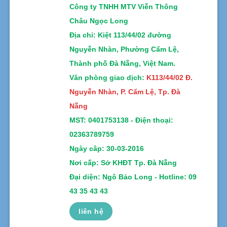
Công ty TNHH MTV Viễn Thông
Châu Ngọc Long
Địa chỉ
: Kiệt 113/44/02 đường
Nguyễn Nhàn, Phường Cẩm Lệ,
Thành phố Đà Nẵng, Việt Nam.
Văn phòng giao dịch:
K113/44/02 Đ.
Nguyễn Nhàn, P. Cẩm Lệ, Tp. Đà
Nẵng
MST:
0401753138 -
Điện thoại:
02363789759
Ngày câp: 30-03-2016
Nơi cấp: Sở KHĐT Tp. Đà Nẵng
Đại diện: Ngô Bảo Long - Hotline: 09
43 35 43 43
liên hệ