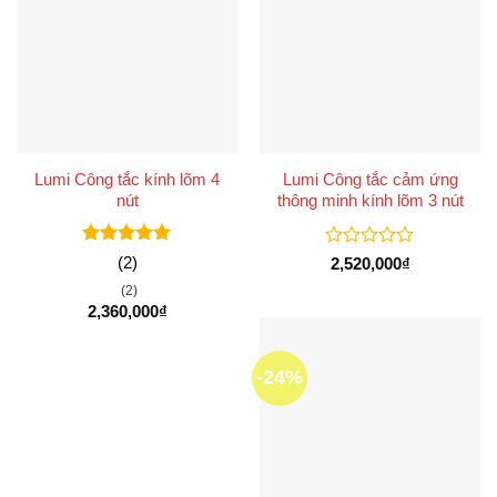
Lumi Công tắc kính lõm 4
Lumi Công tắc cảm ứng
nút
thông minh kính lõm 3 nút
Được xếp
Được
(2)
2,520,000
₫
hạng
5
5
xếp
(2)
sao
hạng
2,360,000
₫
0
5
sao
-24%