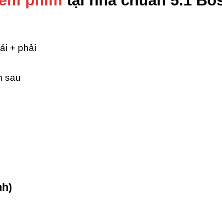
xem phim
tại nhà chuẩn 5.1 Bo
ái + phải
m sau
nh)