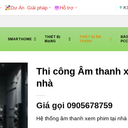
Dự Án
Giải pháp
Hỗ trợ
K
THIẾT BỊ
THIẾT BỊ ÂM
BÁO
SMARTHOME
MẠNG
THANH
PC
Thi công Âm thanh x
nhà
Giá gọi 0905678759
Hệ thống âm thanh xem phim tại nhà