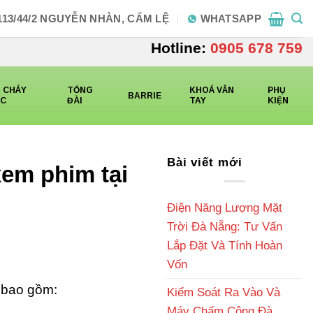
113/44/2 NGUYỄN NHÀN, CẨM LỆ
WHATSAPP
Hotline:
0905 678 759
 CHÁY
TỔNG
KHOÁ VÂN
PHỤ
BARRIE
CC
ĐÀI
TAY
KIỆN
Bài viết mới
em phim tại
Điện Năng Lượng Mặt
Trời Đà Nẵng: Tư Vấn
Lắp Đặt Và Tính Hoàn
Vốn
 bao gồm:
Kiểm Soát Ra Vào Và
Máy Chấm Công Đà