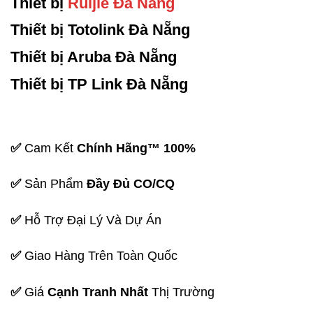
Thiết bị
Ruijie Đà Nẵng
Thiết bị Totolink Đà Nẵng
Thiết bị Aruba Đà Nẵng
Thiết bị TP Link Đà Nẵng
✅
Cam Kết
Chính Hãng™ 100%
✅
Sản Phẩm
Đầy Đủ CO/CQ
✅
Hỗ Trợ Đại Lý Và Dự Án
✅
Giao Hàng Trên Toàn Quốc
✅
Giá
Cạnh Tranh Nhất
Thị Trường