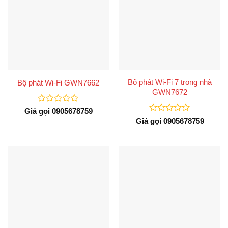
Bộ phát Wi-Fi 7 trong nhà
Bộ phát Wi-Fi GWN7662
GWN7672
Được
Giá gọi 0905678759
xếp
Được
Giá gọi 0905678759
hạng
xếp
0
hạng
5
0
sao
5
sao