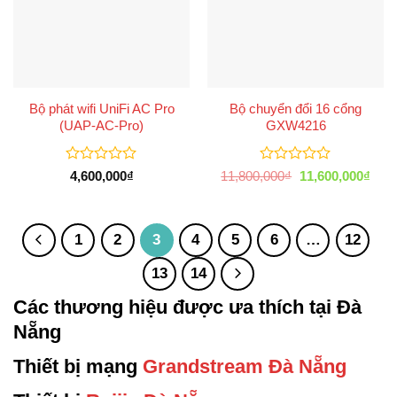
Bộ phát wifi UniFi AC Pro
Bộ chuyển đổi 16 cổng
(UAP-AC-Pro)
GXW4216
Được
Được
Giá
Giá
4,600,000
₫
11,800,000
₫
11,600,000
₫
xếp
xếp
gốc
hiện
là:
tại
hạng
hạng
11,800,000₫.
là:
0
0
11,6
5
5
1
2
3
4
5
6
…
12
sao
sao
13
14
Các thương hiệu được ưa thích tại Đà
Nẵng
Thiết bị mạng
Grandstream Đà Nẵng