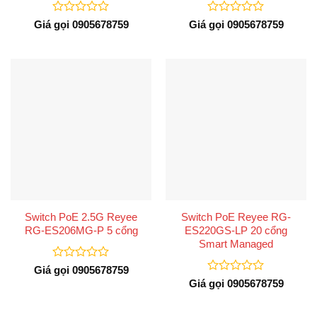
Được
Được
Giá gọi 0905678759
Giá gọi 0905678759
xếp
xếp
hạng
hạng
0
0
5
5
sao
sao
Switch PoE 2.5G Reyee
Switch PoE Reyee RG-
RG-ES206MG-P 5 cổng
ES220GS-LP 20 cổng
Smart Managed
Được
Giá gọi 0905678759
xếp
Được
Giá gọi 0905678759
hạng
xếp
0
hạng
5
0