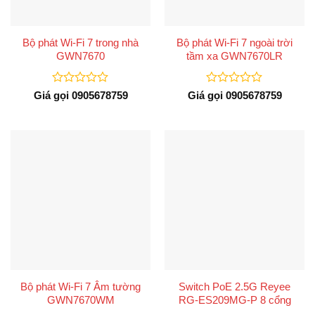
Bộ phát Wi-Fi 7 trong nhà
Bộ phát Wi-Fi 7 ngoài trời
GWN7670
tầm xa GWN7670LR
Được
Được
Giá gọi 0905678759
Giá gọi 0905678759
xếp
xếp
hạng
hạng
0
0
5
5
sao
sao
Bộ phát Wi-Fi 7 Âm tường
Switch PoE 2.5G Reyee
GWN7670WM
RG-ES209MG-P 8 cổng