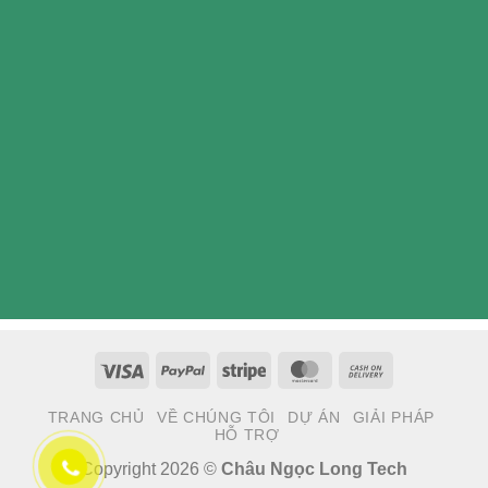
Visa
PayPal
Stripe
MasterCard
Cash
On
TRANG CHỦ
VỀ CHÚNG TÔI
DỰ ÁN
GIẢI PHÁP
Delivery
HỖ TRỢ
Copyright 2026 ©
Châu Ngọc Long Tech