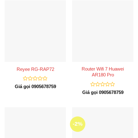
sao
5
sao
Router Wifi 7 Huawei
Reyee RG-RAP72
AR180 Pro
Được
Giá gọi 0905678759
xếp
Được
Giá gọi 0905678759
hạng
xếp
0
hạng
5
0
sao
5
sao
-2%