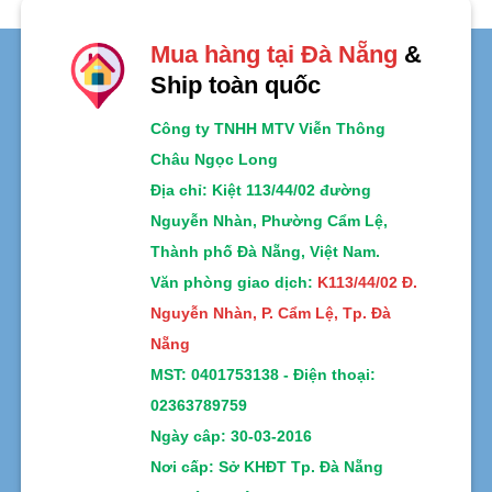
Mua hàng tại Đà Nẵng
&
Ship toàn quốc
Công ty TNHH MTV Viễn Thông
Châu Ngọc Long
Địa chỉ
: Kiệt 113/44/02 đường
Nguyễn Nhàn, Phường Cẩm Lệ,
Thành phố Đà Nẵng, Việt Nam.
Văn phòng giao dịch:
K113/44/02 Đ.
Nguyễn Nhàn, P. Cẩm Lệ, Tp. Đà
Nẵng
MST:
0401753138 -
Điện thoại:
02363789759
Ngày câp: 30-03-2016
Nơi cấp: Sở KHĐT Tp. Đà Nẵng