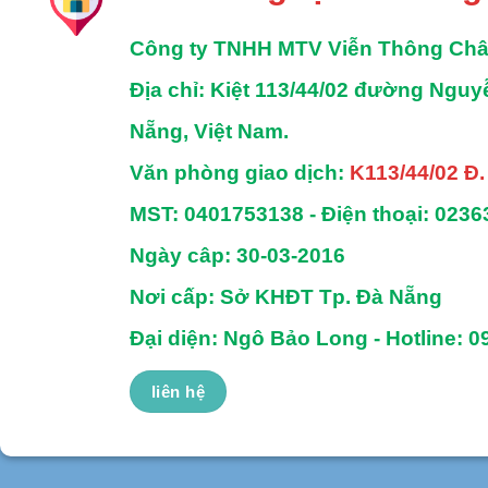
Công ty TNHH MTV Viễn Thông Ch
Địa chỉ
: Kiệt 113/44/02 đường Ngu
Nẵng, Việt Nam.
Văn phòng giao dịch:
K113/44/02 Đ
MST:
0401753138 -
Điện thoại:
0236
Ngày câp: 30-03-2016
Nơi cấp: Sở KHĐT Tp. Đà Nẵng
Đại diện: Ngô Bảo Long - Hotline: 0
liên hệ