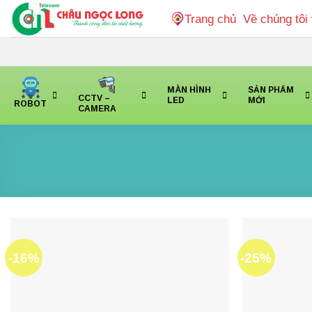
Bỏ
Trang chủ
Về chúng tôi
qua
nội
dung
MÀN HÌNH
SẢN PHẨM
CCTV –
LED
MỚI
ROBOT
CAMERA
-16%
-25%