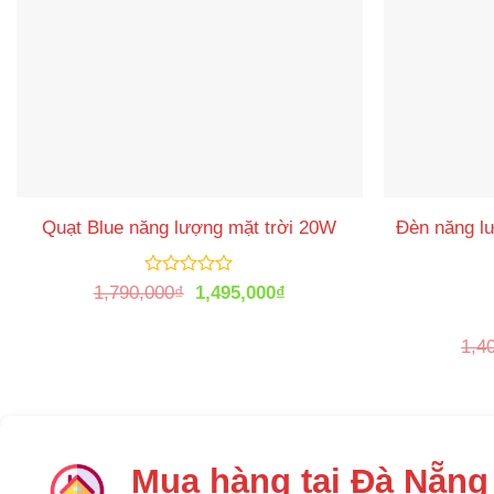
Quạt Blue năng lượng mặt trời 20W
Đèn năng l
Được
Giá
Giá
1,790,000
₫
1,495,000
₫
xếp
gốc
hiện
hạng
là:
tại
0
1,4
1,790,000₫.
là:
5
1,495,000₫.
sao
Mua hàng tại Đà Nẵng