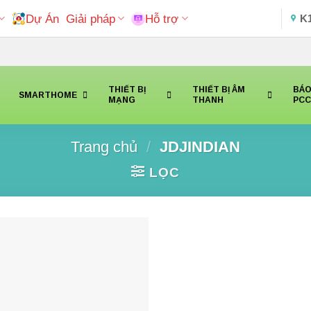
Dự Án
Giải pháp
Hỗ trợ
K
THIẾT BỊ
THIẾT BỊ ÂM
BÁO
SMARTHOME
MẠNG
THANH
PC
Trang chủ
/
JDJINDIAN
LỌC