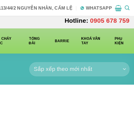
113/44/2 NGUYỄN NHÀN, CẨM LỆ
WHATSAPP
Hotline:
0905 678 759
 CHÁY
TỔNG
KHOÁ VÂN
PHỤ
BARRIE
CC
ĐÀI
TAY
KIỆN