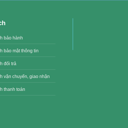
ch
h bảo hành
h bảo mật thông tin
 đổi trả
h vận chuyển, giao nhận
h thanh toán