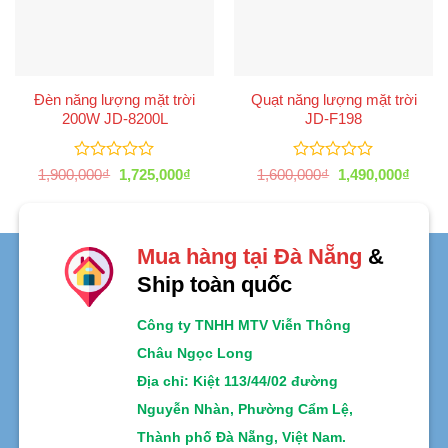
Đèn năng lượng mặt trời
Quạt năng lượng mặt trời
200W JD-8200L
JD-F198
Được
Được
Giá
Giá
Giá
Giá
1,900,000
₫
1,725,000
₫
1,600,000
₫
1,490,000
₫
xếp
gốc
hiện
xếp
gốc
hiện
là:
tại
là:
tại
hạng
hạng
1,900,000₫.
là:
1,600,000₫.
là:
0
0
1,725,000₫.
1,490
5
5
sao
sao
Mua hàng tại Đà Nẵng
&
Ship toàn quốc
Công ty TNHH MTV Viễn Thông
Châu Ngọc Long
Địa chỉ
: Kiệt 113/44/02 đường
Nguyễn Nhàn, Phường Cẩm Lệ,
Thành phố Đà Nẵng, Việt Nam.