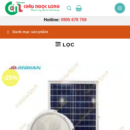
Bỏ
qua
nội
Hotline:
0905 678 759
dung
Danh mục sản phẩm
LỌC
-25%