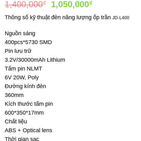
5
1
trên 5
Giá
Giá
1,400,000
1,050,000
₫
₫
dựa trên
gốc
hiện
đánh giá
Thông số kỹ thuật đèn năng lượng ốp trần
JD-L400
là:
tại
1,400,000₫.
là:
Nguồn sáng
1,050,000₫.
400pcs*5730 SMD
Pin lưu trữ
3.2V/30000mAh Lithium
Tấm pin NLMT
6V 20W, Poly
Đường kính đèn
360mm
Kích thước tấm pin
600*350*17mm
Chất liệu
ABS + Optical lens
Thời gian sạc