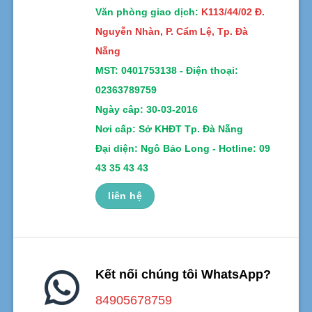
Văn phòng giao dịch:
K113/44/02 Đ.
Nguyễn Nhàn, P. Cẩm Lệ, Tp. Đà
Nẵng
MST:
0401753138 -
Điện thoại:
02363789759
Ngày câp: 30-03-2016
Nơi cấp: Sở KHĐT Tp. Đà Nẵng
Đại diện: Ngô Bảo Long - Hotline: 09
43 35 43 43
liên hệ
Kết nối chúng tôi WhatsApp?
84905678759