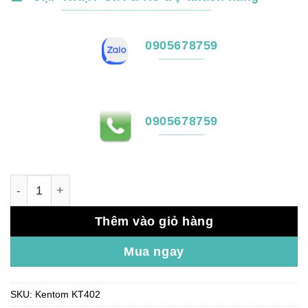
0905678759
0905678759
Đèn sự cố Kentom KT402 có tem số lượng
Thêm vào giỏ hàng
Mua ngay
SKU:
Kentom KT402