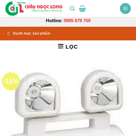
Bỏ
qua
nội
Hotline:
0905 678 759
dung
Danh mục sản phẩm
LỌC
-11%