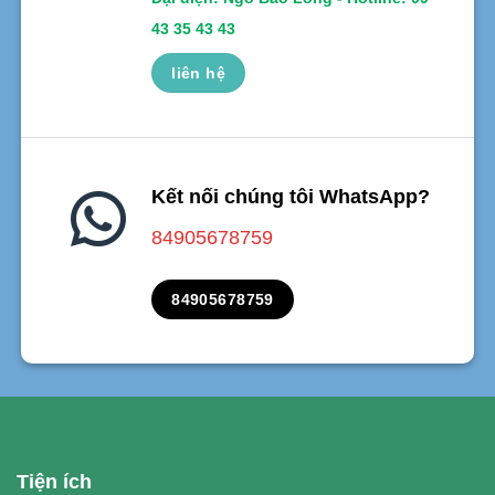
43 35 43 43
liên hệ
Kết nối chúng tôi WhatsApp?
84905678759
84905678759
Tiện ích