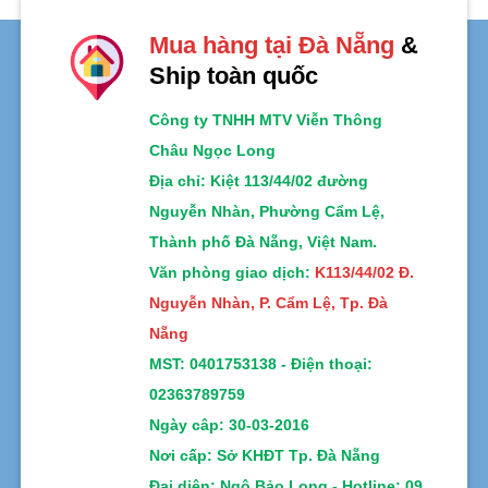
Mua hàng tại Đà Nẵng
&
Ship toàn quốc
Công ty TNHH MTV Viễn Thông
Châu Ngọc Long
Địa chỉ
: Kiệt 113/44/02 đường
Nguyễn Nhàn, Phường Cẩm Lệ,
Thành phố Đà Nẵng, Việt Nam.
Văn phòng giao dịch:
K113/44/02 Đ.
Nguyễn Nhàn, P. Cẩm Lệ, Tp. Đà
Nẵng
MST:
0401753138 -
Điện thoại:
02363789759
Ngày câp: 30-03-2016
Nơi cấp: Sở KHĐT Tp. Đà Nẵng
Đại diện: Ngô Bảo Long - Hotline: 09