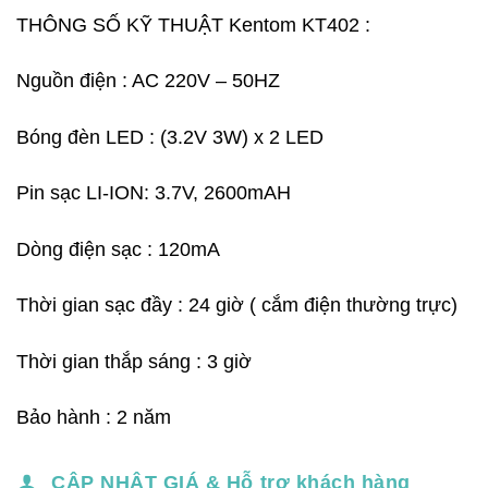
gốc
hiện
đánh giá
THÔNG SỐ KỸ THUẬT Kentom KT402 :
là:
tại
360,000₫.
là:
Nguồn điện : AC 220V – 50HZ
320,000₫.
Bóng đèn LED : (3.2V 3W) x 2 LED
Pin sạc LI-ION: 3.7V, 2600mAH
Dòng điện sạc : 120mA
Thời gian sạc đầy : 24 giờ ( cắm điện thường trực)
Thời gian thắp sáng : 3 giờ
Bảo hành : 2 năm
CẬP NHẬT GIÁ & Hỗ trợ khách hàng