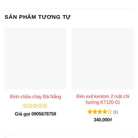
SẢN PHẨM TƯƠNG TỰ
Đèn exit kentom 2 mặt chi
Bình chữa cháy Đà Nẵng
hướng KT120-01
(1)
Được
Giá gọi 0905678759
xếp
Được
340,000
₫
hạng
xếp hạng
0
4
5 sao
5
sao