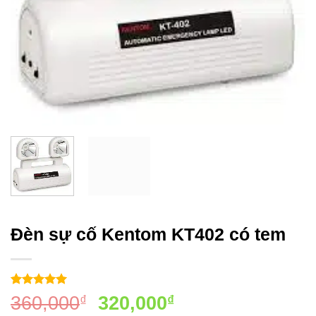
Đèn sự cố Kentom KT402 có tem
5
1
trên 5
Giá
Giá
360,000
320,000
₫
₫
dựa trên