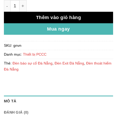
Đèn Exit Đà Nẵng – Đèn thoát hiểm exit Đà Nẵng – Đèn 
Thêm vào giỏ hàng
Mua ngay
SKU:
gnvn
Danh mục:
Thiết bị PCCC
Thẻ:
Đèn báo sự cố Đà Nẵng
,
Đèn Exit Đà Nẵng
,
Đèn thoát hiểm
Đà Nẵng
MÔ TẢ
ĐÁNH GIÁ (0)