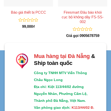
Firesmart Đâu báo khói
Báo giá thiết bị PCCC
cục bộ không dây FS-SS-
002
Được
99,000
₫
xếp
hạng
Được
Giá gọi 0905678759
0
xếp
5
hạng
sao
0
5
sao
Mua hàng tại Đà Nẵng
&
Ship toàn quốc
Công ty TNHH MTV Viễn Thông
Châu Ngọc Long
Địa chỉ
: Kiệt 113/44/02 đường
Nguyễn Nhàn, Phường Cẩm Lệ,
Thành phố Đà Nẵng, Việt Nam.
Văn phòng giao dịch:
K113/44/02 Đ.