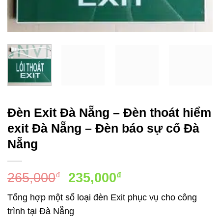
Đèn Exit Đà Nẵng – Đèn thoát hiểm
exit Đà Nẵng – Đèn báo sự cố Đà
Nẵng
Giá
Giá
265,000
235,000
₫
₫
gốc
hiện
Tổng hợp một số loại đèn Exit phục vụ cho công
là:
tại
trình tại Đà Nẵng
265,000₫.
là: