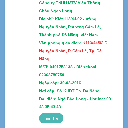
Công ty TNHH MTV Viễn Thông
Châu Ngọc Long
Địa chỉ
: Kiệt 113/44/02 đường
Nguyễn Nhàn, Phường Cẩm Lệ,
Thành phố Đà Nẵng, Việt Nam.
Văn phòng giao dịch:
K113/44/02 Đ.
Nguyễn Nhàn, P. Cẩm Lệ, Tp. Đà
Nẵng
MST:
0401753138 -
Điện thoại:
02363789759
Ngày câp: 30-03-2016
Nơi cấp: Sở KHĐT Tp. Đà Nẵng
Đại diện: Ngô Bảo Long - Hotline: 09
43 35 43 43
liên hệ