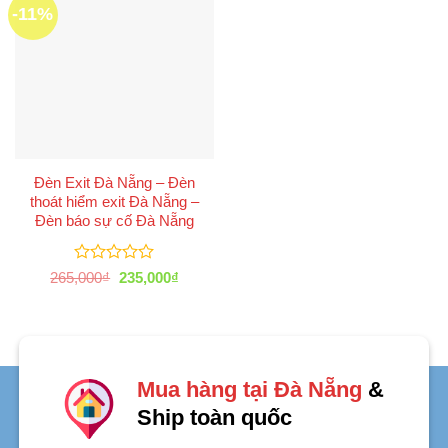
-11%
Đèn Exit Đà Nẵng – Đèn
thoát hiểm exit Đà Nẵng –
Đèn báo sự cố Đà Nẵng
Được
Giá
Giá
265,000
₫
235,000
₫
xếp
gốc
hiện
là:
tại
hạng
265,000₫.
là:
0
235,000₫.
5
sao
Mua hàng tại Đà Nẵng
&
Ship toàn quốc