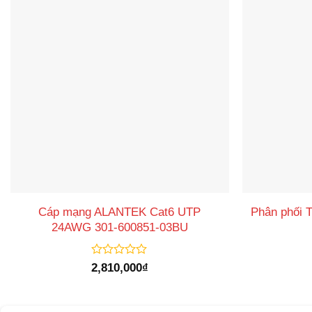
Cáp mạng ALANTEK Cat6 UTP
Phân phối 
24AWG 301-600851-03BU
Được
2,810,000
₫
xếp
hạng
0
5