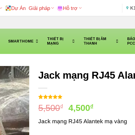
Dự Án
Giải pháp
Hỗ trợ
K
THIẾT BỊ
THIẾT BỊ ÂM
BÁO
SMARTHOME
MẠNG
THANH
PC
Jack mạng RJ45 Ala
5
1
trên 5
Giá
Giá
5,500
₫
4,500
₫
dựa trên
đánh giá
gốc
hiện
Jack mạng RJ45 Alantek mạ vàng
là:
tại
5,500₫.
là: