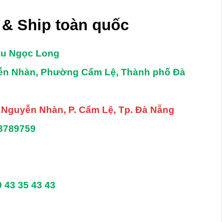
sao
& Ship toàn quốc
âu Ngọc Long
yễn Nhàn, Phường Cẩm Lệ, Thành phố Đà
. Nguyễn Nhàn, P. Cẩm Lệ, Tp. Đà Nẵng
3789759
9 43 35 43 43