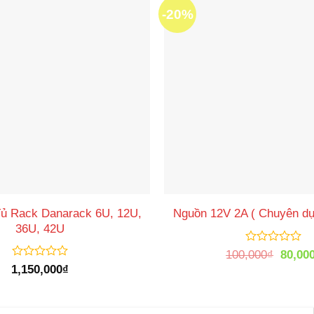
-20%
Tủ Rack Danarack 6U, 12U,
Nguồn 12V 2A ( Chuyên d
36U, 42U
Được
Giá
100,000
₫
80,00
xếp
gốc
Được
1,150,000
₫
hạng
là:
xếp
0
100,0
hạng
5
0
sao
5