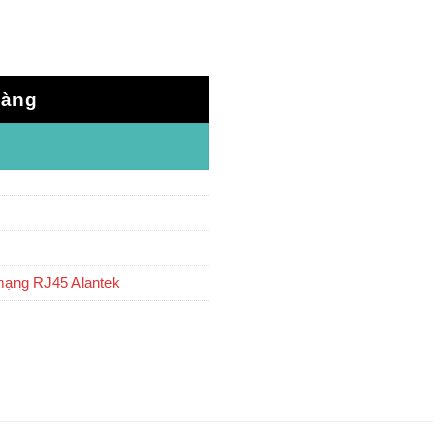
ợng
hàng
mạng RJ45 Alantek