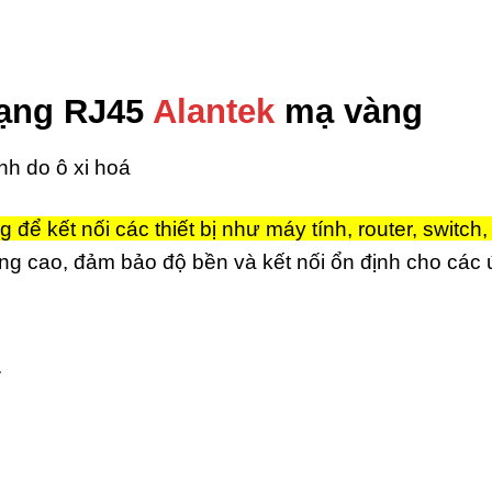
mạng RJ45
Alantek
mạ vàng
nh do ô xi hoá
để kết nối các thiết bị như máy tính, router, switch,
ượng cao, đảm bảo độ bền và kết nối ổn định cho cá
.