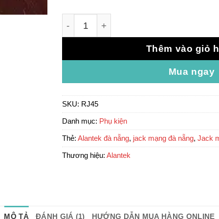
Jack mạng RJ45 Alantek mạ vàng số lư
Thêm vào giỏ 
Mua ngay
SKU:
RJ45
Danh mục:
Phụ kiện
Thẻ:
Alantek đà nẵng
,
jack mạng đà nẵng
,
Jack 
Thương hiệu:
Alantek
MÔ TẢ
ĐÁNH GIÁ (1)
HƯỚNG DẪN MUA HÀNG ONLINE