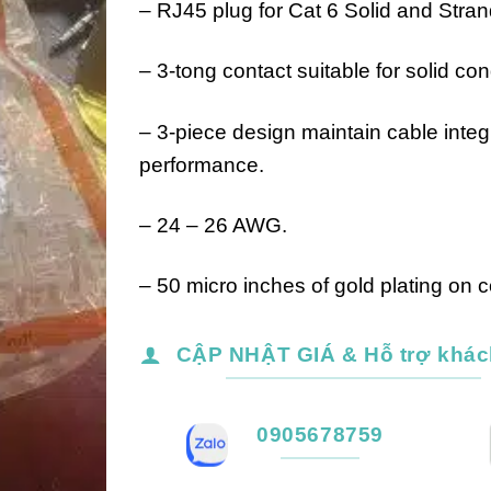
– RJ45 plug for Cat 6 Solid and Stra
4,500₫.
– 3-tong contact suitable for solid co
– 3-piece design maintain cable integr
performance.
– 24 – 26 AWG.
– 50 micro inches of gold plating on c
CẬP NHẬT GIÁ & Hỗ trợ khác
0905678759