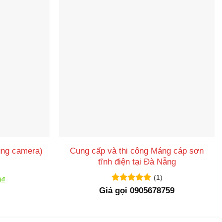
Cung cấp và thi công Máng cáp sơn
ụng camera)
tĩnh điện tại Đà Nẵng
(1)
Giá
0
₫
hiện
Được xếp
Giá gọi 0905678759
tại
hạng
5
5
00₫.
là:
sao
80,000₫.