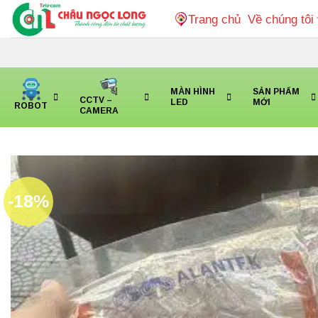
Bỏ
Trang chủ
Về chúng tôi
qua
nội
dung
MÀN HÌNH
SẢN PHẨM
CCTV –
LED
MỚI
ROBOT
CAMERA
-18%