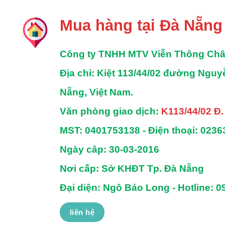
sao
Mua hàng tại Đà Nẵng
Công ty TNHH MTV Viễn Thông Ch
Địa chỉ
: Kiệt 113/44/02 đường Ngu
Nẵng, Việt Nam.
Văn phòng giao dịch:
K113/44/02 Đ
MST:
0401753138 -
Điện thoại:
0236
Ngày câp: 30-03-2016
Nơi cấp: Sở KHĐT Tp. Đà Nẵng
Đại diện: Ngô Bảo Long - Hotline: 0
liên hệ