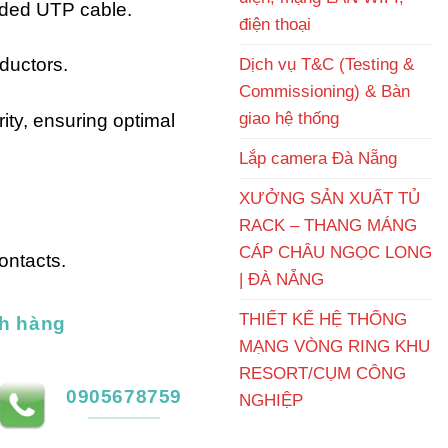
nded UTP cable.
điện thoại
nductors.
Dịch vụ T&C (Testing &
Commissioning) & Bàn
giao hệ thống
ity, ensuring optimal
Lắp camera Đà Nẵng
XƯỞNG SẢN XUẤT TỦ
RACK – THANG MÁNG
CÁP CHÂU NGỌC LONG
ontacts.
| ĐÀ NẴNG
THIẾT KẾ HỆ THỐNG
h hàng
MẠNG VÒNG RING KHU
RESORT/CỤM CÔNG
0905678759
NGHIỆP