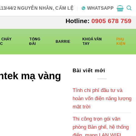
113/44/2 NGUYỄN NHÀN, CẨM LỆ
WHATSAPP
Hotline:
0905 678 759
 CHÁY
TỔNG
KHOÁ VÂN
PHỤ
BARRIE
CC
ĐÀI
TAY
KIỆN
Bài viết mới
ntek mạ vàng
Tính chi phí đầu tư và
hoàn vốn điện năng lượng
mặt trời
Thi công trọn gói văn
phòng Bàn ghế, hệ thống
điện, mạng LAN WIFI,