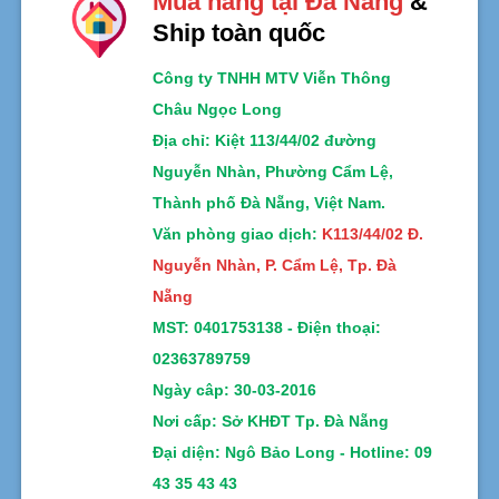
Mua hàng tại Đà Nẵng
&
Ship toàn quốc
Công ty TNHH MTV Viễn Thông
Châu Ngọc Long
Địa chỉ
: Kiệt 113/44/02 đường
Nguyễn Nhàn, Phường Cẩm Lệ,
Thành phố Đà Nẵng, Việt Nam.
Văn phòng giao dịch:
K113/44/02 Đ.
Nguyễn Nhàn, P. Cẩm Lệ, Tp. Đà
Nẵng
MST:
0401753138 -
Điện thoại:
02363789759
Ngày câp: 30-03-2016
Nơi cấp: Sở KHĐT Tp. Đà Nẵng
Đại diện: Ngô Bảo Long - Hotline: 09
43 35 43 43