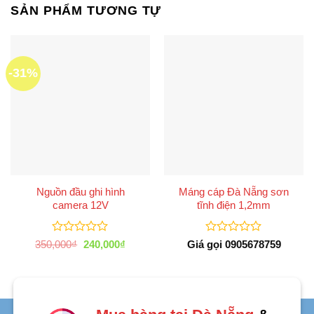
SẢN PHẨM TƯƠNG TỰ
-31%
Nguồn đầu ghi hình
Máng cáp Đà Nẵng sơn
camera 12V
tĩnh điện 1,2mm
Được
Được
Giá
Giá
350,000
₫
240,000
₫
Giá gọi 0905678759
xếp
gốc
hiện
xếp
là:
tại
hạng
hạng
350,000₫.
là:
0
0
240,000₫.
5
5
sao
sao