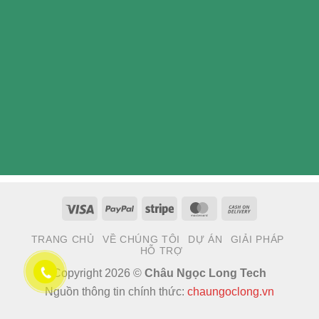
Visa
PayPal
Stripe
MasterCard
Cash
On
TRANG CHỦ
VỀ CHÚNG TÔI
DỰ ÁN
GIẢI PHÁP
Delivery
HỖ TRỢ
Copyright 2026 ©
Châu Ngọc Long Tech
Nguồn thông tin chính thức:
chaungoclong.vn