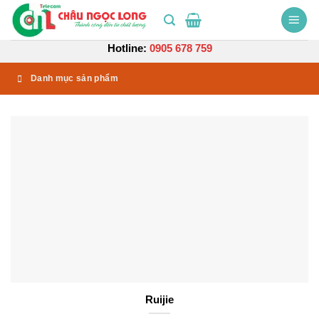
Bỏ
qua
nội
Hotline:
0905 678 759
dung
Danh mục sản phẩm
Ruijie