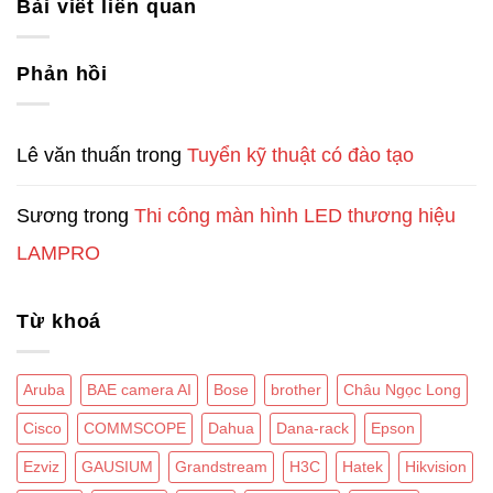
Bài viết liên quan
Phản hồi
Lê văn thuấn
trong
Tuyển kỹ thuật có đào tạo
Sương
trong
Thi công màn hình LED thương hiệu
LAMPRO
Từ khoá
Aruba
BAE camera AI
Bose
brother
Châu Ngọc Long
Cisco
COMMSCOPE
Dahua
Dana-rack
Epson
Ezviz
GAUSIUM
Grandstream
H3C
Hatek
Hikvision