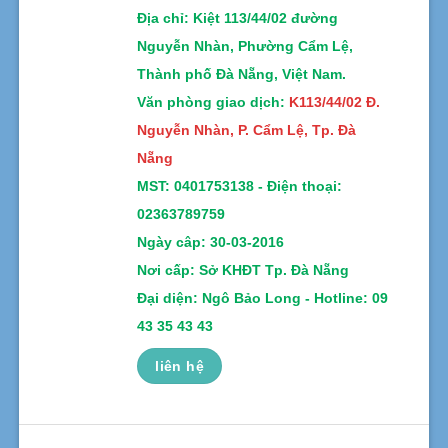
Địa chỉ
: Kiệt 113/44/02 đường
Nguyễn Nhàn, Phường Cẩm Lệ,
Thành phố Đà Nẵng, Việt Nam.
Văn phòng giao dịch:
K113/44/02 Đ.
Nguyễn Nhàn, P. Cẩm Lệ, Tp. Đà
Nẵng
MST:
0401753138 -
Điện thoại:
02363789759
Ngày câp: 30-03-2016
Nơi cấp: Sở KHĐT Tp. Đà Nẵng
Đại diện: Ngô Bảo Long - Hotline: 09
43 35 43 43
liên hệ