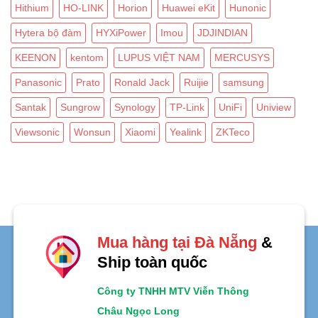
Hithium
HO-LINK
Horion
Huawei eKit
Hunonic
Hytera bộ đàm
HYXiPower
Imou
JDJINDIAN
KEENON
kentom
LUPUS VIỆT NAM
MERCUSYS
Panasonic
Prato
Ronald Jack
Ruijie
samsung
Santak
Sungrow
Synology
TP-Link
UniFi
Uniview
Viewsonic
Wonsun
Xiaomi
Yealink
ZKTeco
Mua hàng tại Đà Nẵng
&
Ship toàn quốc
Công ty TNHH MTV Viễn Thông
Châu Ngọc Long