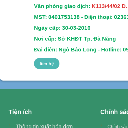
Văn phòng giao dịch:
K113/44/02 Đ
MST:
0401753138 -
Điện thoại:
0236
Ngày câp: 30-03-2016
Nơi cấp: Sở KHĐT Tp. Đà Nẵng
Đại diện: Ngô Bảo Long - Hotline: 0
liên hệ
Tiện ích
Chính sá
Thông tin xuất hóa đơn
Chính sác