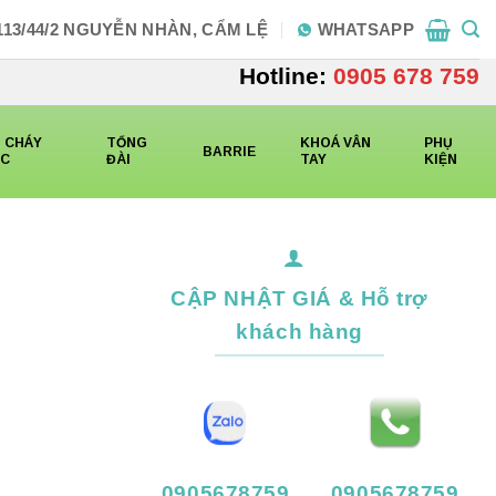
113/44/2 NGUYỄN NHÀN, CẨM LỆ
WHATSAPP
Hotline:
0905 678 759
 CHÁY
TỔNG
KHOÁ VÂN
PHỤ
BARRIE
CC
ĐÀI
TAY
KIỆN
CẬP NHẬT GIÁ & Hỗ trợ
khách hàng
0905678759
0905678759