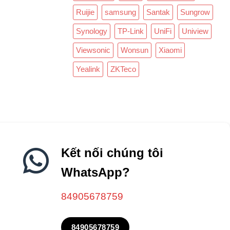
Ruijie
samsung
Santak
Sungrow
Synology
TP-Link
UniFi
Uniview
Viewsonic
Wonsun
Xiaomi
Yealink
ZKTeco
Kết nối chúng tôi
WhatsApp?
84905678759
84905678759