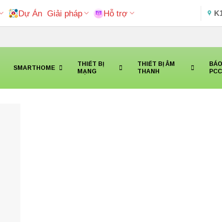
Dự Án
Giải pháp
Hỗ trợ
K
THIẾT BỊ
THIẾT BỊ ÂM
BÁO
SMARTHOME
MẠNG
THANH
PC