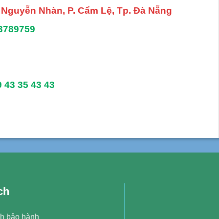
. Nguyễn Nhàn, P. Cẩm Lệ, Tp. Đà Nẵng
3789759
9 43 35 43 43
ch
h bảo hành