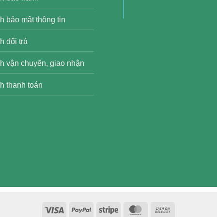
h bảo mật thông tin
 đổi trả
h vận chuyển, giao nhận
h thanh toán
Visa
PayPal
Stripe
MasterCard
Cash