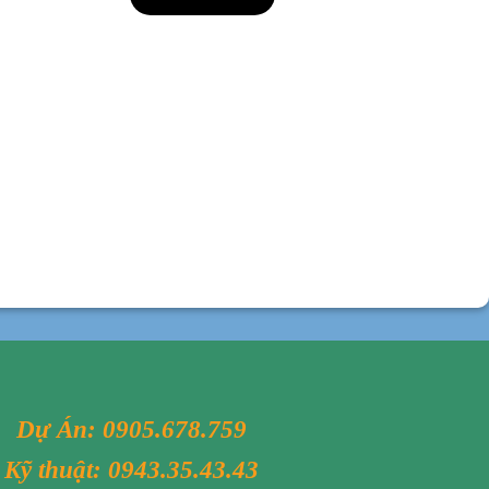
Dự Án:
0905.678.759
Kỹ thuật:
0943.35.43.43