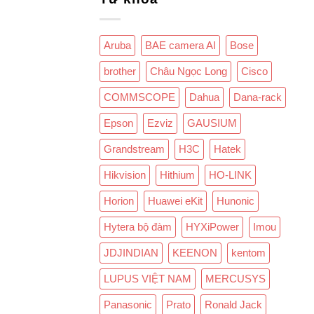
Aruba
BAE camera AI
Bose
brother
Châu Ngọc Long
Cisco
COMMSCOPE
Dahua
Dana-rack
Epson
Ezviz
GAUSIUM
Grandstream
H3C
Hatek
Hikvision
Hithium
HO-LINK
Horion
Huawei eKit
Hunonic
Hytera bộ đàm
HYXiPower
Imou
JDJINDIAN
KEENON
kentom
LUPUS VIỆT NAM
MERCUSYS
Panasonic
Prato
Ronald Jack