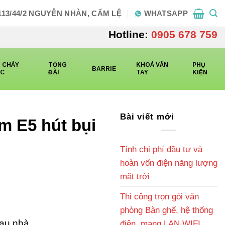
113/44/2 NGUYỄN NHÀN, CẨM LỆ
WHATSAPP
Hotline:
0905 678 759
 CHÁY
TỔNG
KHOÁ VÂN
PHỤ
BARRIE
CC
ĐÀI
TAY
KIỆN
Bài viết mới
m E5 hút bụi
Tính chi phí đầu tư và
hoàn vốn điện năng lượng
mặt trời
Thi công trọn gói văn
iá
phòng Bàn ghế, hệ thống
iện
lau nhà
điện, mạng LAN WIFI,