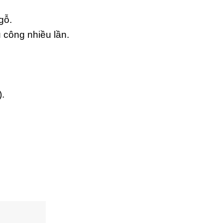
gỗ.
 công nhiều lần.
).