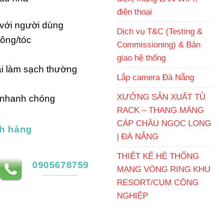
i
điện thoại
:
 với người dùng
,190,000₫.
Dịch vụ T&C (Testing &
lông/tóc
Commissioning) & Bàn
giao hệ thống
ải làm sạch thường
Lắp camera Đà Nẵng
XƯỞNG SẢN XUẤT TỦ
p nhanh chóng
RACK – THANG MÁNG
CÁP CHÂU NGỌC LONG
h hàng
| ĐÀ NẴNG
THIẾT KẾ HỆ THỐNG
0905678759
MẠNG VÒNG RING KHU
RESORT/CỤM CÔNG
NGHIỆP
 nhà số lượng