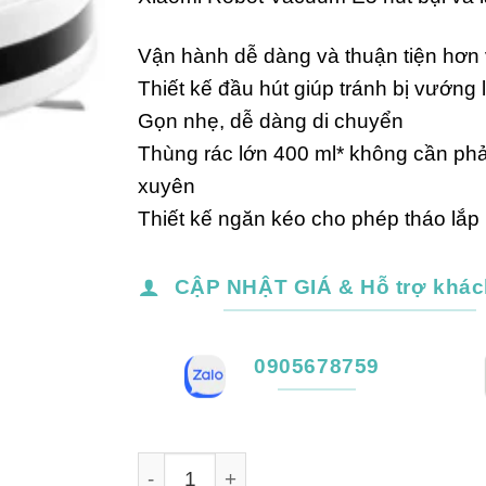
là:
tạ
2,400,000₫.
là
Vận hành dễ dàng và thuận tiện hơn
2
Thiết kế đầu hút giúp tránh bị vướng 
Gọn nhẹ, dễ dàng di chuyển
Thùng rác lớn 400 ml* không cần ph
xuyên
Thiết kế ngăn kéo cho phép tháo lắ
CẬP NHẬT GIÁ & Hỗ trợ khác
0905678759
Xiaomi Robot Vacuum E5 hút bụi và lau