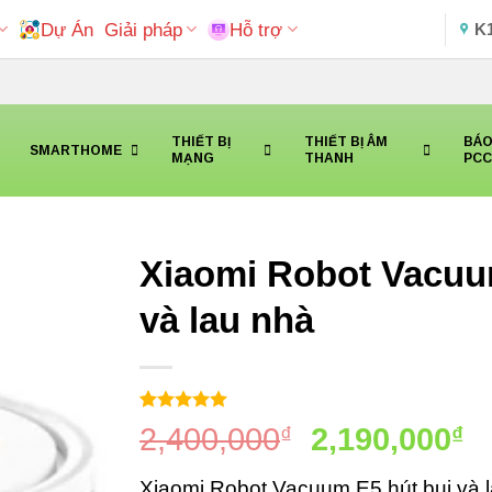
Dự Án
Giải pháp
Hỗ trợ
K
THIẾT BỊ
THIẾT BỊ ÂM
BÁO
SMARTHOME
MẠNG
THANH
PC
Xiaomi Robot Vacuu
và lau nhà
5
2
trên 5
Giá
G
2,400,000
₫
2,190,000
₫
dựa trên
đánh giá
gốc
h
Xiaomi Robot Vacuum E5 hút bụi và 