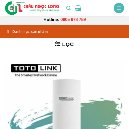
Bỏ
qua
nội
Hotline:
0905 678 759
dung
Danh mục sản phẩm
LỌC