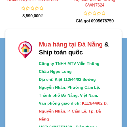
GWN7624
Được
8,590,000
₫
xếp
Được
Giá gọi 0905678759
hạng
xếp
0
hạng
5
0
sao
5
sao
Mua hàng tại Đà Nẵng
&
Ship toàn quốc
Công ty TNHH MTV Viễn Thông
Châu Ngọc Long
Địa chỉ
: Kiệt 113/44/02 đường
Nguyễn Nhàn, Phường Cẩm Lệ,
Thành phố Đà Nẵng, Việt Nam.
Văn phòng giao dịch:
K113/44/02 Đ.
Nguyễn Nhàn, P. Cẩm Lệ, Tp. Đà
Nẵng