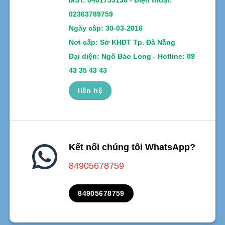
MST:
0401753138 -
Điện thoại:
02363789759
Ngày câp: 30-03-2016
Nơi cấp: Sở KHĐT Tp. Đà Nẵng
Đại diện: Ngô Bảo Long - Hotline: 09
43 35 43 43
liên hệ
Kết nối chúng tôi WhatsApp?
84905678759
84905678759