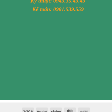
Kỹ thuật:
0943.35.43.43
Kế toán:
0981.539.559
Visa
PayPal
Stripe
MasterCard
Cash