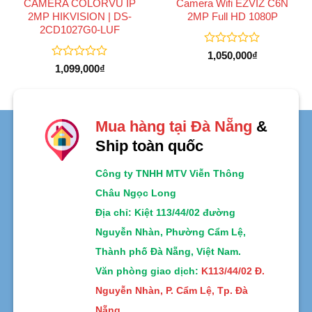
CAMERA COLORVU IP
Camera Wifi EZVIZ C6N
2MP HIKVISION | DS-
2MP Full HD 1080P
2CD1027G0-LUF
Được
1,050,000
₫
xếp
Được
1,099,000
₫
hạng
xếp
0
hạng
5
0
sao
5
sao
Mua hàng tại Đà Nẵng
&
Ship toàn quốc
Công ty TNHH MTV Viễn Thông
Châu Ngọc Long
Địa chỉ
: Kiệt 113/44/02 đường
Nguyễn Nhàn, Phường Cẩm Lệ,
Thành phố Đà Nẵng, Việt Nam.
Văn phòng giao dịch:
K113/44/02 Đ.
Nguyễn Nhàn, P. Cẩm Lệ, Tp. Đà
Nẵng