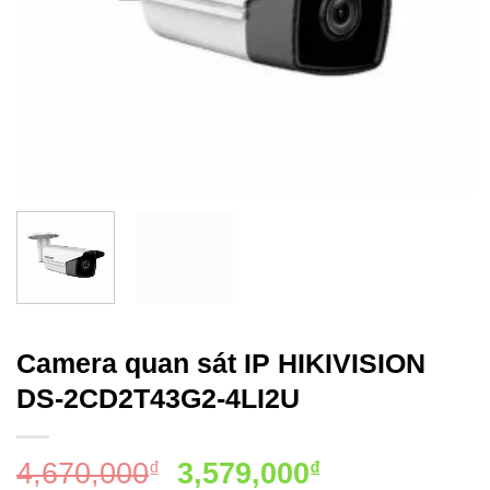
Camera quan sát IP HIKIVISION
DS-2CD2T43G2-4LI2U
Giá
Giá
4,670,000
3,579,000
₫
₫