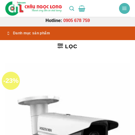
Bỏ
qua
nội
Hotline:
0905 678 759
dung
Danh mục sản phẩm
LỌC
-23%