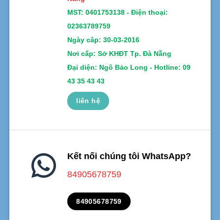
MST:
0401753138 -
Điện thoại:
02363789759
Ngày câp: 30-03-2016
Nơi cấp: Sở KHĐT Tp. Đà Nẵng
Đại diện: Ngô Bảo Long - Hotline: 09
43 35 43 43
liên hệ
Kết nối chúng tôi WhatsApp?
84905678759
84905678759