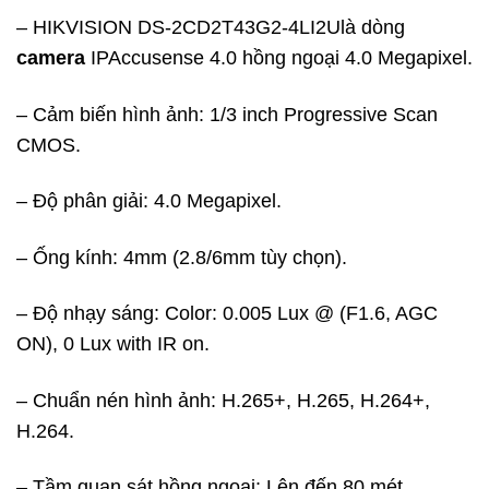
gốc
hiện
– HIKVISION DS-2CD2T43G2-4LI2Ulà dòng
là:
tại
camera
IPAccusense 4.0 hồng ngoại 4.0 Megapixel.
4,670,000₫.
là:
3,579,000₫.
– Cảm biến hình ảnh: 1/3 inch Progressive Scan
CMOS.
– Độ phân giải: 4.0 Megapixel.
– Ống kính: 4mm (2.8/6mm tùy chọn).
– Độ nhạy sáng: Color: 0.005 Lux @ (F1.6, AGC
ON), 0 Lux with IR on.
– Chuẩn nén hình ảnh: H.265+, H.265, H.264+,
H.264.
– Tầm quan sát hồng ngoại: Lên đến 80 mét.