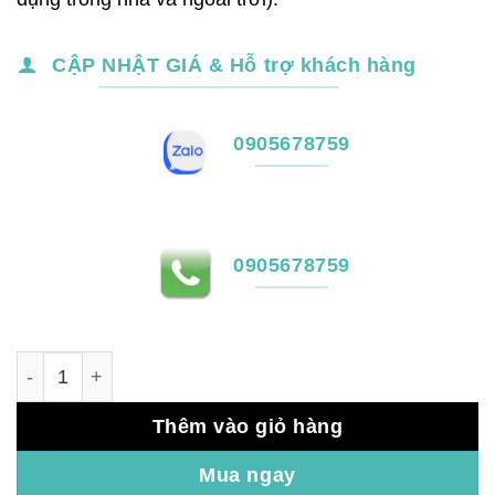
CẬP NHẬT GIÁ & Hỗ trợ khách hàng
0905678759
0905678759
Camera quan sát IP HIKIVISION DS-2CD2T43G2-4LI2U số
Thêm vào giỏ hàng
Mua ngay