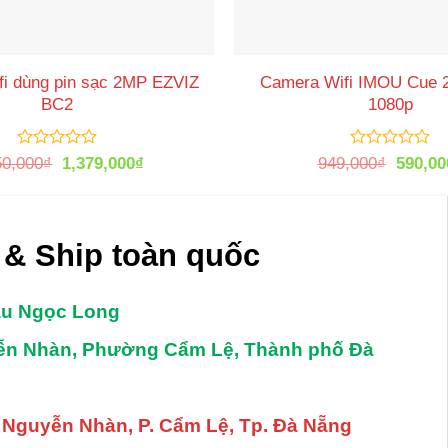
i dùng pin sạc 2MP EZVIZ
Camera Wifi IMOU Cue
BC2
1080p
Được
Giá
Giá
Được
Giá
50,000
₫
1,379,000
₫
949,000
₫
590,00
xếp
xếp
gốc
hiện
gốc
hạng
hạng
là:
tại
là:
0
0
2,150,000₫.
là:
949,00
5
5
1,379,000₫.
sao
sao
& Ship toàn quốc
âu Ngọc Long
yễn Nhàn, Phường Cẩm Lệ, Thành phố Đà
. Nguyễn Nhàn, P. Cẩm Lệ, Tp. Đà Nẵng