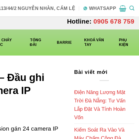
113/44/2 NGUYỄN NHÀN, CẨM LỆ
WHATSAPP
Hotline:
0905 678 759
 CHÁY
TỔNG
KHOÁ VÂN
PHỤ
BARRIE
CC
ĐÀI
TAY
KIỆN
Bài viết mới
– Đầu ghi
mera IP
Điện Năng Lượng Mặt
Trời Đà Nẵng: Tư Vấn
Lắp Đặt Và Tính Hoàn
Vốn
ion gán 24 camera IP
Kiểm Soát Ra Vào Và
Máy Chấm Công Đà