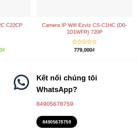
 2C C22CP
Camera IP Wifi Ezviz CS-C1HC (D0-
1D1WFR) 720P
Giá
Được
0
₫
779,000
₫
xếp
hiện
hạng
tại
0
0₫.
là:
5
590,000₫.
sao
Kết nối chúng tôi
WhatsApp?
84905678759
84905678759