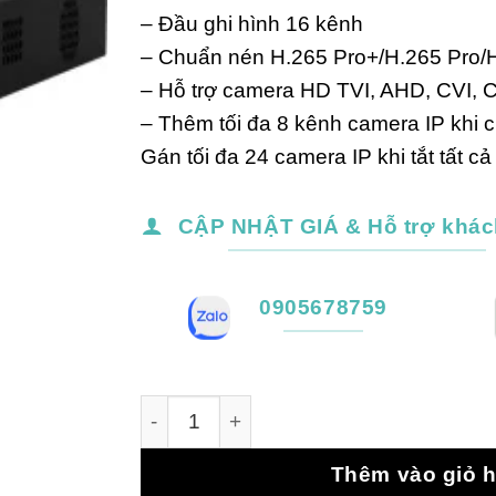
– Đầu ghi hình 16 kênh
– Chuẩn nén H.265 Pro+/H.265 Pro/
– Hỗ trợ camera HD TVI, AHD, CVI, 
– Thêm tối đa 8 kênh camera IP khi c
Gán tối đa 24 camera IP khi tắt tất c
CẬP NHẬT GIÁ & Hỗ trợ khác
0905678759
iDS-7216HQHI-M1/E - Đầu ghi Hikvision 
Thêm vào giỏ 