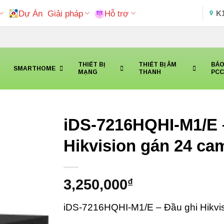
Dự Án
Giải pháp
Hỗ trợ
K
THIẾT BỊ
THIẾT BỊ ÂM
BÁO
SMARTHOME
MẠNG
THANH
PC
iDS-7216HQHI-M1/E 
Hikvision gán 24 ca
3,250,000
₫
iDS-7216HQHI-M1/E – Đầu ghi Hikvis