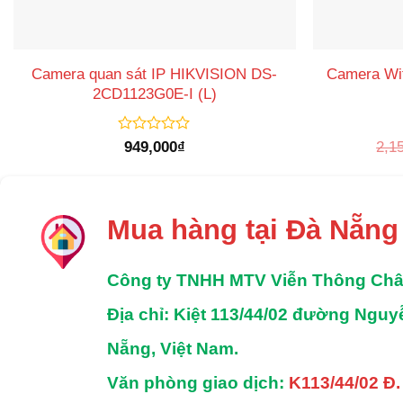
Camera quan sát IP HIKVISION DS-
Camera Wif
2CD1123G0E-I (L)
Được
949,000
₫
2,1
xếp
hạng
0
5
sao
Mua hàng tại Đà Nẵng
Công ty TNHH MTV Viễn Thông Ch
Địa chỉ
: Kiệt 113/44/02 đường Ngu
Nẵng, Việt Nam.
Văn phòng giao dịch:
K113/44/02 Đ