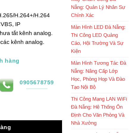
Nẵng: Quản Lý Nhân Sự
H.265/H.264+/H.264
Chính Xác
CVBS, IP
Màn Hình LED Đà Nẵng:
hưa tắt kênh analog.
Thi Công LED Quảng
ả các kênh analog.
Cáo, Hội Trường Và Sự
Kiện
h hàng
Màn Hình Tương Tác Đà
Nẵng: Nâng Cấp Lớp
Học, Phòng Họp Và Đào
0905678759
Tạo Nội Bộ
Thi Công Mạng LAN WiFi
Đà Nẵng: Hệ Thống Ổn
gán 24 camera IP số lượng
Định Cho Văn Phòng Và
Nhà Xưởng
hàng