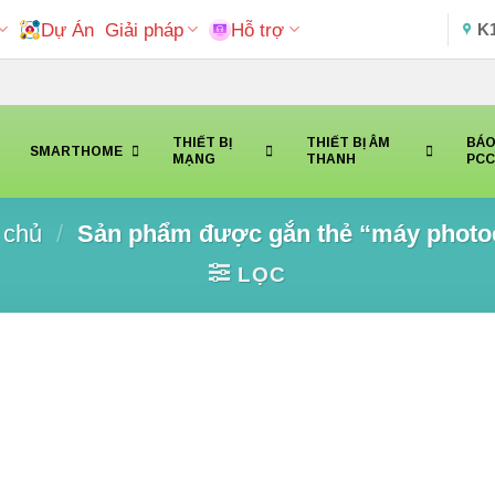
Dự Án
Giải pháp
Hỗ trợ
K
THIẾT BỊ
THIẾT BỊ ÂM
BÁO
SMARTHOME
MẠNG
THANH
PC
 chủ
/
Sản phẩm được gắn thẻ “máy photo
LỌC