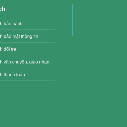
ch
h bảo hành
h bảo mật thông tin
 đổi trả
h vận chuyển, giao nhận
h thanh toán