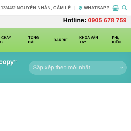
113/44/2 NGUYỄN NHÀN, CẨM LỆ
WHATSAPP
Hotline:
0905 678 759
 CHÁY
TỔNG
KHOÁ VÂN
PHỤ
BARRIE
CC
ĐÀI
TAY
KIỆN
copy”