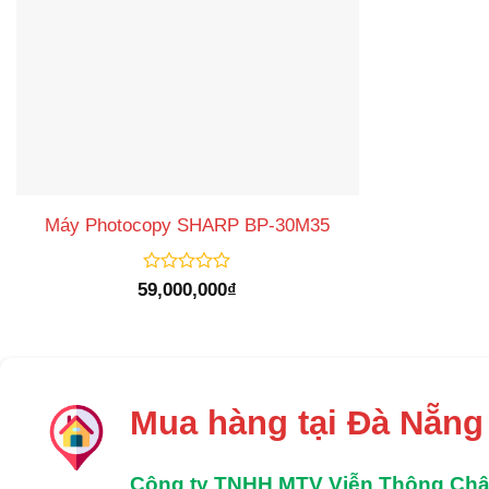
Máy Photocopy SHARP BP-30M35
Được
59,000,000
₫
xếp
hạng
0
5
sao
Mua hàng tại Đà Nẵng
Công ty TNHH MTV Viễn Thông Ch