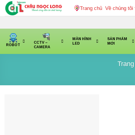
Bỏ
Trang chủ
Về chúng tôi
qua
nội
dung
MÀN HÌNH
SẢN PHẨM
CCTV –
LED
MỚI
ROBOT
CAMERA
Trang