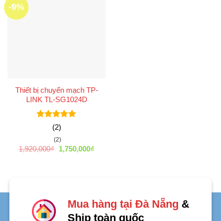
-9%
Thiết bị chuyển mạch TP-
LINK TL-SG1024D
Được xếp
(2)
hạng
5
5
(2)
sao
Giá
Giá
1,920,000
₫
1,750,000
₫
gốc
hiện
là:
tại
1,920,000₫.
là:
1,750,000₫.
Mua hàng tại Đà Nẵng
&
Ship toàn quốc