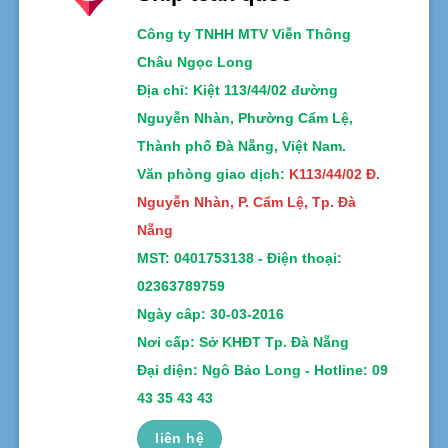
Công ty TNHH MTV Viễn Thông
Châu Ngọc Long
Địa chỉ
: Kiệt 113/44/02 đường
Nguyễn Nhàn, Phường Cẩm Lệ,
Thành phố Đà Nẵng, Việt Nam.
Văn phòng giao dịch:
K113/44/02 Đ.
Nguyễn Nhàn, P. Cẩm Lệ, Tp. Đà
Nẵng
MST:
0401753138 -
Điện thoại:
02363789759
Ngày câp: 30-03-2016
Nơi cấp: Sở KHĐT Tp. Đà Nẵng
Đại diện: Ngô Bảo Long - Hotline: 09
43 35 43 43
liên hệ