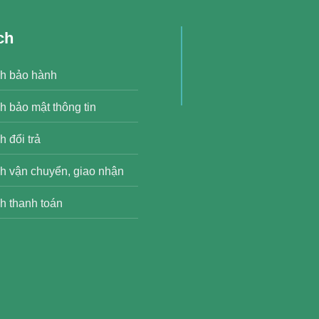
ch
h bảo hành
h bảo mật thông tin
 đổi trả
h vận chuyển, giao nhận
h thanh toán