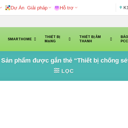
Dự Án
Giải pháp
Hỗ trợ
K
THIẾT BỊ
THIẾT BỊ ÂM
BÁO
SMARTHOME
MẠNG
THANH
PC
Sản phẩm được gắn thẻ “Thiết bị chống sé
LỌC