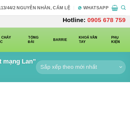
113/44/2 NGUYỄN NHÀN, CẨM LỆ
WHATSAPP
Hotline:
0905 678 759
 CHÁY
TỔNG
KHOÁ VÂN
PHỤ
BARRIE
CC
ĐÀI
TAY
KIỆN
t mạng Lan”