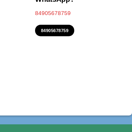
84905678759
84905678759