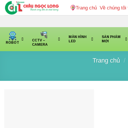
Bỏ
Trang chủ
Về chúng tôi
qua
nội
dung
MÀN HÌNH
SẢN PHẨM
CCTV –
LED
MỚI
ROBOT
CAMERA
Trang chủ
/