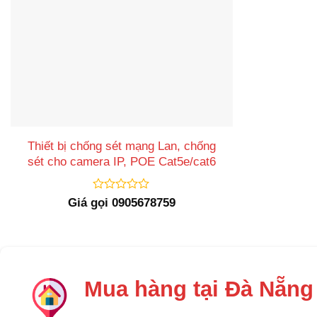
Thiết bị chống sét mạng Lan, chống
sét cho camera IP, POE Cat5e/cat6
Được
Giá gọi 0905678759
xếp
hạng
0
5
sao
Mua hàng tại Đà Nẵng