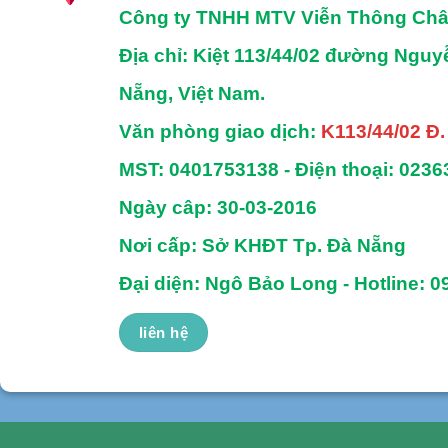
Công ty TNHH MTV Viễn Thông Ch
Địa chỉ
: Kiệt 113/44/02 đường Ngu
Nẵng, Việt Nam.
Văn phòng giao dịch:
K113/44/02 Đ
MST:
0401753138 -
Điện thoại:
0236
Ngày câp: 30-03-2016
Nơi cấp: Sở KHĐT Tp. Đà Nẵng
Đại diện: Ngô Bảo Long - Hotline: 0
liên hệ