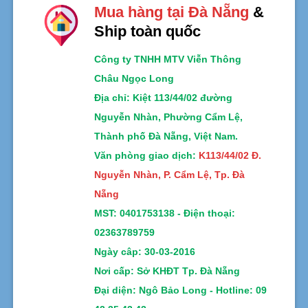
Mua hàng tại Đà Nẵng
&
Ship toàn quốc
Công ty TNHH MTV Viễn Thông
Châu Ngọc Long
Địa chỉ
: Kiệt 113/44/02 đường
Nguyễn Nhàn, Phường Cẩm Lệ,
Thành phố Đà Nẵng, Việt Nam.
Văn phòng giao dịch:
K113/44/02 Đ.
Nguyễn Nhàn, P. Cẩm Lệ, Tp. Đà
Nẵng
MST:
0401753138 -
Điện thoại:
02363789759
Ngày câp: 30-03-2016
Nơi cấp: Sở KHĐT Tp. Đà Nẵng
Đại diện: Ngô Bảo Long - Hotline: 09