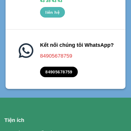
43 35 43 43
liên hệ
Kết nối chúng tôi WhatsApp?
84905678759
84905678759
Tiện ích