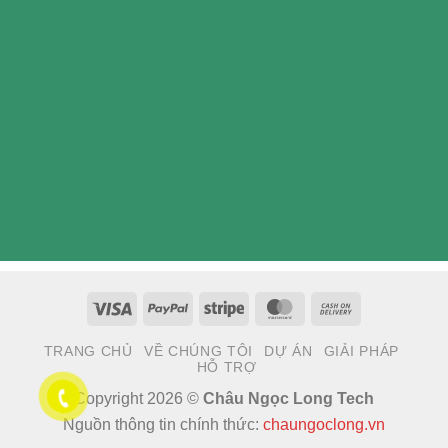
Visa
PayPal
Stripe
MasterCard
Cash
On
TRANG CHỦ
VỀ CHÚNG TÔI
DỰ ÁN
GIẢI PHÁP
Delivery
HỖ TRỢ
Copyright 2026 ©
Châu Ngọc Long Tech
Nguồn thông tin chính thức:
chaungoclong.vn