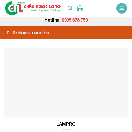
Bỏ
qua
nội
Hotline:
0905 678 759
dung
Danh mục sản phẩm
LAMPRO