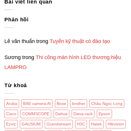
Bài viết liên quan
Phản hồi
Lê văn thuấn
trong
Tuyển kỹ thuật có đào tạo
Sương
trong
Thi công màn hình LED thương hiệu
LAMPRO
Từ khoá
Aruba
BAE camera AI
Bose
brother
Châu Ngọc Long
Cisco
COMMSCOPE
Dahua
Dana-rack
Epson
Ezviz
GAUSIUM
Grandstream
H3C
Hatek
Hikvision