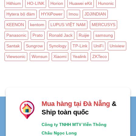
Hithium
HO-LINK
Horion
Huawei eKit
Hunonic
Hytera bộ đàm
HYXiPower
Imou
JDJINDIAN
KEENON
kentom
LUPUS VIỆT NAM
MERCUSYS
Panasonic
Prato
Ronald Jack
Ruijie
samsung
Santak
Sungrow
Synology
TP-Link
UniFi
Uniview
Viewsonic
Wonsun
Xiaomi
Yealink
ZKTeco
Mua hàng tại Đà Nẵng
&
Ship toàn quốc
Công ty TNHH MTV Viễn Thông
Châu Ngọc Long