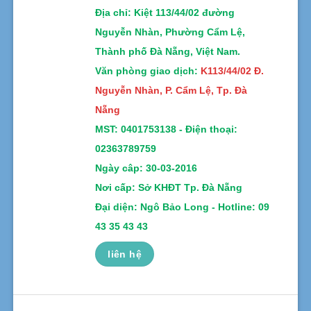
Địa chỉ
: Kiệt 113/44/02 đường
Nguyễn Nhàn, Phường Cẩm Lệ,
Thành phố Đà Nẵng, Việt Nam.
Văn phòng giao dịch:
K113/44/02 Đ.
Nguyễn Nhàn, P. Cẩm Lệ, Tp. Đà
Nẵng
MST:
0401753138 -
Điện thoại:
02363789759
Ngày câp: 30-03-2016
Nơi cấp: Sở KHĐT Tp. Đà Nẵng
Đại diện: Ngô Bảo Long - Hotline: 09
43 35 43 43
liên hệ