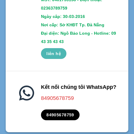
02363789759
Ngày câp: 30-03-2016
Nơi cấp: Sở KHĐT Tp. Đà Nẵng
Đại diện: Ngô Bảo Long - Hotline: 09
43 35 43 43
liên hệ
Kết nối chúng tôi WhatsApp?
84905678759
84905678759