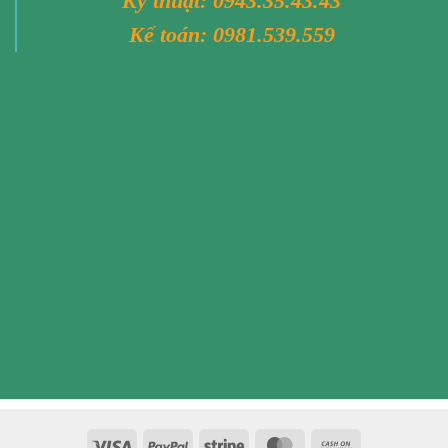
Kỹ thuật:
0943.35.43.43
Kế toán:
0981.539.559
Visa
PayPal
Stripe
MasterCard
Cash