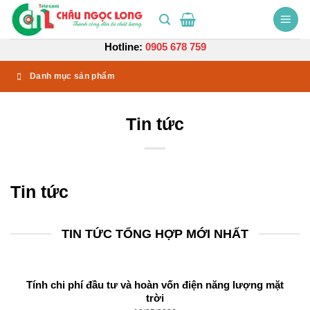
Bỏ
qua
nội
Hotline:
0905 678 759
dung
Danh mục sản phẩm
Tin tức
Tin tức
TIN TỨC TỔNG HỢP MỚI NHẤT
Tính chi phí đầu tư và hoàn vốn điện năng lượng mặt
trời