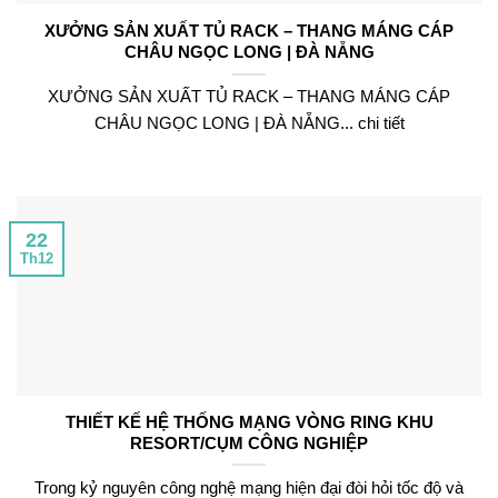
XƯỞNG SẢN XUẤT TỦ RACK – THANG MÁNG CÁP
CHÂU NGỌC LONG | ĐÀ NẴNG
XƯỞNG SẢN XUẤT TỦ RACK – THANG MÁNG CÁP
CHÂU NGỌC LONG | ĐÀ NẴNG... chi tiết
22
Th12
THIẾT KẾ HỆ THỐNG MẠNG VÒNG RING KHU
RESORT/CỤM CÔNG NGHIỆP
Trong kỷ nguyên công nghệ mạng hiện đại đòi hỏi tốc độ và