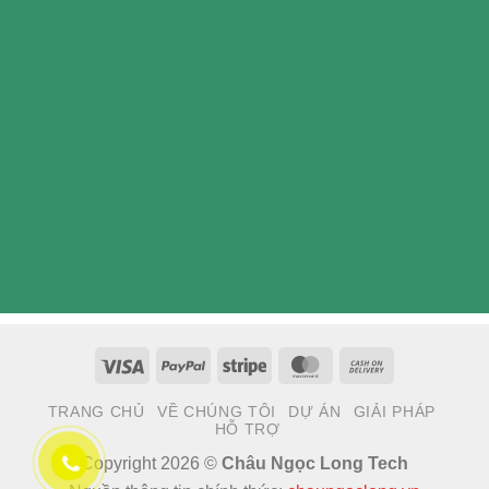
Visa
PayPal
Stripe
MasterCard
Cash
On
TRANG CHỦ
VỀ CHÚNG TÔI
DỰ ÁN
GIẢI PHÁP
Delivery
HỖ TRỢ
Copyright 2026 ©
Châu Ngọc Long Tech