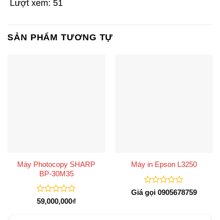
Lượt xem:
51
SẢN PHẨM TƯƠNG TỰ
Máy Photocopy SHARP
Máy in Epson L3250
BP-30M35
Được
Giá gọi 0905678759
xếp
Được
59,000,000
₫
hạng
xếp
0
hạng