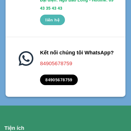
43 35 43 43
liên hệ
Kết nối chúng tôi WhatsApp?
84905678759
84905678759
Tiện ích