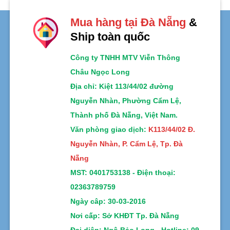
5
0
sao
5
sao
Mua hàng tại Đà Nẵng
&
Ship toàn quốc
Công ty TNHH MTV Viễn Thông
Châu Ngọc Long
Địa chỉ
: Kiệt 113/44/02 đường
Nguyễn Nhàn, Phường Cẩm Lệ,
Thành phố Đà Nẵng, Việt Nam.
Văn phòng giao dịch:
K113/44/02 Đ.
Nguyễn Nhàn, P. Cẩm Lệ, Tp. Đà
Nẵng
MST:
0401753138 -
Điện thoại:
02363789759
Ngày câp: 30-03-2016
Nơi cấp: Sở KHĐT Tp. Đà Nẵng
Đại diện: Ngô Bảo Long - Hotline: 09