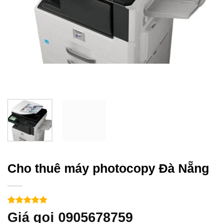
Cho thuê máy photocopy Đà Nẵng
5
1
trên 5
Giá gọi 0905678759
dựa trên