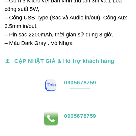
– Gồm 3 Micro với bán kính thu âm 3m và 1 Loa
là:
tại
công suất 5W,
4,500,000₫.
là:
– Cổng USB Type (Sạc và Audio in/out), Cổng Aux
4,200,000₫.
3.5mm in/out,
– Pin sạc 2200mAh, thời gian sử dụng 8 giờ.
– Màu Dark Gray . Vỏ Nhựa
CẬP NHẬT GIÁ & Hỗ trợ khách hàng
0905678759
0905678759