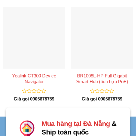
Yealink CT300 Device
BR1008L-HP Full Gigabit
Navigator
Smart Hub (tích hợp PoE)
Được
Được
Giá gọi 0905678759
Giá gọi 0905678759
xếp
xếp
hạng
hạng
0
0
5
5
sao
sao
Mua hàng tại Đà Nẵng
&
Ship toàn quốc