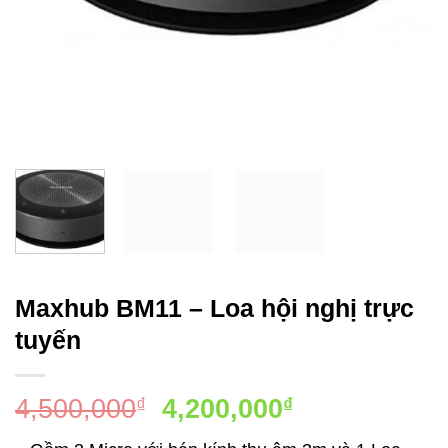
Maxhub BM11 – Loa hội nghị trực
tuyến
Giá
Giá
4,500,000
4,200,000
₫
₫
gốc
hiện