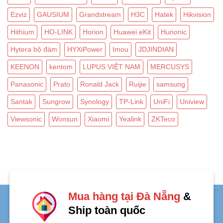
Ezviz
GAUSIUM
Grandstream
H3C
Hatek
Hikvision
Hithium
HO-LINK
Horion
Huawei eKit
Hunonic
Hytera bộ đàm
HYXiPower
Imou
JDJINDIAN
KEENON
kentom
LUPUS VIỆT NAM
MERCUSYS
Panasonic
Prato
Ronald Jack
Ruijie
samsung
Santak
Sungrow
Synology
TP-Link
UniFi
Uniview
Viewsonic
Wonsun
Xiaomi
Yealink
ZKTeco
Mua hàng tại Đà Nẵng
&
Ship toàn quốc