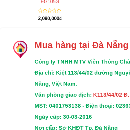
EG105G
Được
2,090,000
₫
xếp
hạng
0
5
sao
Mua hàng tại Đà Nẵng
Công ty TNHH MTV Viễn Thông Ch
Địa chỉ
: Kiệt 113/44/02 đường Ngu
Nẵng, Việt Nam.
Văn phòng giao dịch:
K113/44/02 Đ
MST:
0401753138 -
Điện thoại:
0236
Ngày câp: 30-03-2016
Nơi cấp: Sở KHĐT Tp. Đà Nẵng