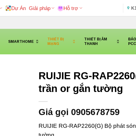
Dự Án
Giải pháp
Hỗ trợ
K
THIẾT BỊ
THIẾT BỊ ÂM
BÁO
SMARTHOME
MẠNG
THANH
PC
RUIJIE RG-RAP2260(
trần or gắn tường
Giá gọi 0905678759
RUIJIE RG-RAP2260(G) Bộ phát sóng
tường