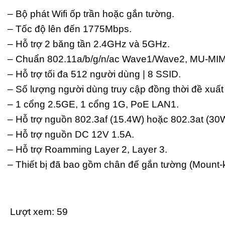
– Bộ phát Wifi ốp trần hoặc gắn tường.
– Tốc độ lên đến 1775Mbps.
– Hỗ trợ 2 băng tần 2.4GHz và 5GHz.
– Chuẩn 802.11a/b/g/n/ac Wave1/Wave2, MU-MI
– Hỗ trợ tối đa 512 người dùng | 8 SSID.
– Số lượng người dùng truy cập đồng thời đề xuất 
– 1 cổng 2.5GE, 1 cổng 1G, PoE LAN1.
– Hỗ trợ nguồn 802.3af (15.4W) hoặc 802.3at (30
– Hỗ trợ nguồn DC 12V 1.5A.
– Hỗ trợ Roamming Layer 2, Layer 3.
– Thiết bị đã bao gồm chân đế gắn tường (Mount-ki
Lượt xem:
59