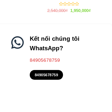
Được
Giá
Giá
2,540,000
₫
1,950,000
₫
xếp
gốc
hiện
hạng
là:
tại
0
2,540,000₫.
là:
5
1,950,000₫
sao
Kết nối chúng tôi
WhatsApp?
84905678759
84905678759