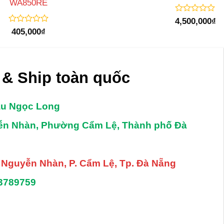
WA850RE
Được
4,500,000
₫
xếp
Được
405,000
₫
hạng
xếp
0
hạng
5
0
sao
5
sao
& Ship toàn quốc
âu Ngọc Long
yễn Nhàn, Phường Cẩm Lệ, Thành phố Đà
. Nguyễn Nhàn, P. Cẩm Lệ, Tp. Đà Nẵng
3789759