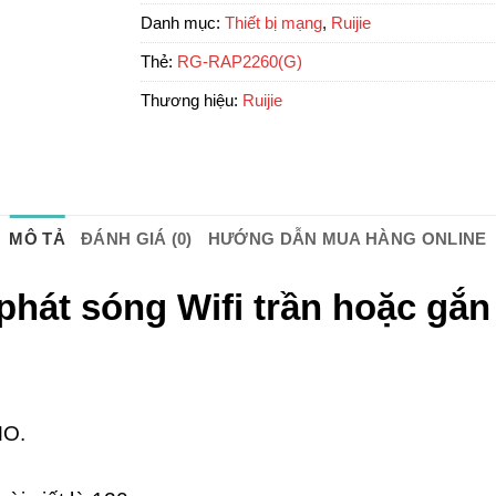
Danh mục:
Thiết bị mạng
,
Ruijie
Thẻ:
RG-RAP2260(G)
Thương hiệu:
Ruijie
MÔ TẢ
ĐÁNH GIÁ (0)
HƯỚNG DẪN MUA HÀNG ONLINE
hát sóng Wifi trần hoặc gắ
MO.