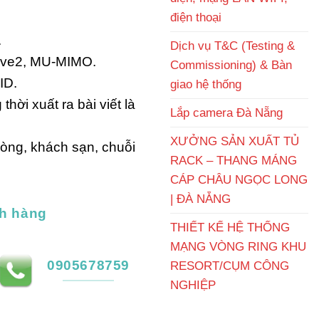
điện thoại
.
Dịch vụ T&C (Testing &
ave2, MU-MIMO.
Commissioning) & Bàn
ID.
giao hệ thống
hời xuất ra bài viết là
Lắp camera Đà Nẵng
XƯỞNG SẢN XUẤT TỦ
òng, khách sạn, chuỗi
RACK – THANG MÁNG
CÁP CHÂU NGỌC LONG
| ĐÀ NẴNG
h hàng
THIẾT KẾ HỆ THỐNG
MẠNG VÒNG RING KHU
0905678759
RESORT/CỤM CÔNG
NGHIỆP