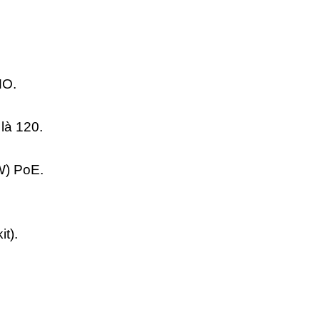
MO.
là 120.
W) PoE.
t).