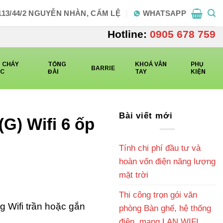
113/44/2 NGUYỄN NHÀN, CẨM LỆ
WHATSAPP
Hotline:
0905 678 759
 CHÁY
TỔNG
KHOÁ VÂN
PHỤ
BARRIE
CC
ĐÀI
TAY
KIỆN
Bài viết mới
G) Wifi 6 ốp
Tính chi phí đầu tư và
hoàn vốn điện năng lượng
mặt trời
Thi công trọn gói văn
 Wifi trần hoặc gắn
phòng Bàn ghế, hệ thống
điện, mạng LAN WIFI,