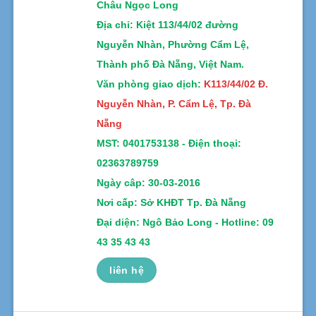
Châu Ngọc Long
Địa chỉ
: Kiệt 113/44/02 đường
Nguyễn Nhàn, Phường Cẩm Lệ,
Thành phố Đà Nẵng, Việt Nam.
Văn phòng giao dịch:
K113/44/02 Đ.
Nguyễn Nhàn, P. Cẩm Lệ, Tp. Đà
Nẵng
MST:
0401753138 -
Điện thoại:
02363789759
Ngày câp: 30-03-2016
Nơi cấp: Sở KHĐT Tp. Đà Nẵng
Đại diện: Ngô Bảo Long - Hotline: 09
43 35 43 43
liên hệ