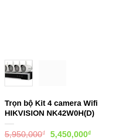
Trọn bộ Kit 4 camera Wifi
HIKVISION NK42W0H(D)
Giá
Giá
5,950,000
5,450,000
₫
₫