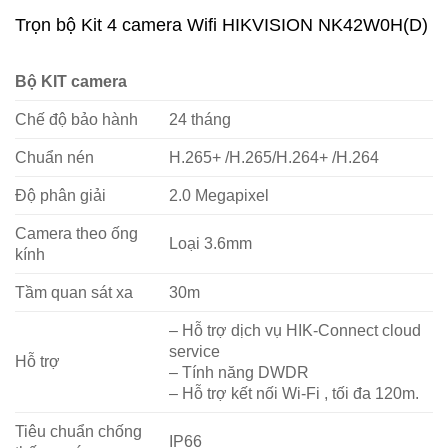
gốc
hiện
Trọn bộ Kit 4 camera Wifi HIKVISION NK42W0H(D)
là:
tại
5,950,000₫.
là:
Bộ KIT camera
5,450,000₫.
Chế độ bảo hành
24 tháng
Chuẩn nén
H.265+ /H.265/H.264+ /H.264
Độ phân giải
2.0 Megapixel
Camera theo ống
Loại 3.6mm
kính
Tầm quan sát xa
30m
– Hỗ trợ dịch vụ HIK-Connect cloud
service
Hỗ trợ
– Tính năng DWDR
– Hỗ trợ kết nối Wi-Fi , tối đa 120m.
Tiêu chuẩn chống
IP66