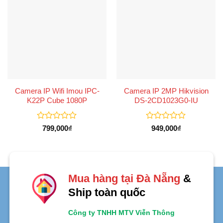
Camera IP Wifi Imou IPC-
Camera IP 2MP Hikvision
K22P Cube 1080P
DS-2CD1023G0-IU
Được
Được
799,000
₫
949,000
₫
xếp
xếp
hạng
hạng
0
0
5
5
sao
sao
Mua hàng tại Đà Nẵng
&
Ship toàn quốc
Công ty TNHH MTV Viễn Thông