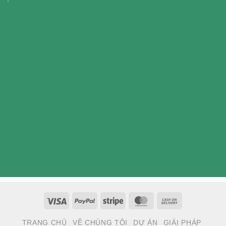
Visa
PayPal
Stripe
MasterCard
Cash
On
TRANG CHỦ
VỀ CHÚNG TÔI
DỰ ÁN
GIẢI PHÁP