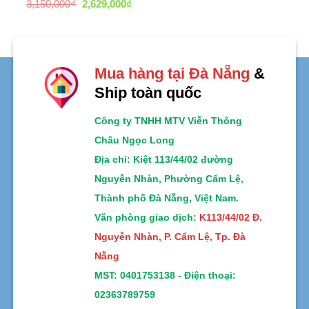
xếp
Được
Giá
Giá
3,150,000
₫
2,629,000
₫
hạng
xếp
gốc
hiện
0
là:
tại
hạng
5
3,150,000₫.
là:
0
2,629,000₫.
sao
5
sao
Mua hàng tại Đà Nẵng
&
Ship toàn quốc
Công ty TNHH MTV Viễn Thông
Châu Ngọc Long
Địa chỉ
: Kiệt 113/44/02 đường
Nguyễn Nhàn, Phường Cẩm Lệ,
Thành phố Đà Nẵng, Việt Nam.
Văn phòng giao dịch:
K113/44/02 Đ.
Nguyễn Nhàn, P. Cẩm Lệ, Tp. Đà
Nẵng
MST:
0401753138 -
Điện thoại:
02363789759