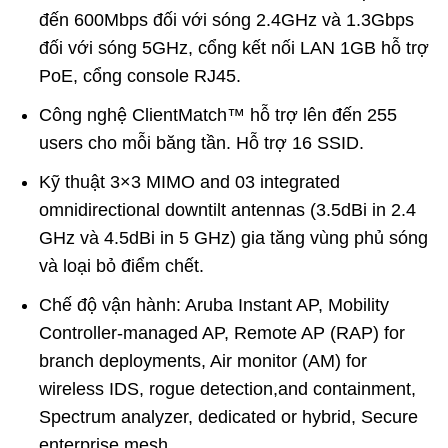
đến 600Mbps đối với sóng 2.4GHz và 1.3Gbps
đối với sóng 5GHz, cổng kết nối LAN 1GB hỗ trợ
PoE, cổng console RJ45.
Công nghệ ClientMatch™ hỗ trợ lên đến 255
users cho mỗi băng tần. Hỗ trợ 16 SSID.
Kỹ thuật 3×3 MIMO and 03 integrated
omnidirectional downtilt antennas (3.5dBi in 2.4
GHz và 4.5dBi in 5 GHz) gia tăng vùng phủ sóng
và loại bỏ điểm chết.
Chế độ vận hành: Aruba Instant AP, Mobility
Controller-managed AP, Remote AP (RAP) for
branch deployments, Air monitor (AM) for
wireless IDS, rogue detection,and containment,
Spectrum analyzer, dedicated or hybrid, Secure
enterprise mesh.