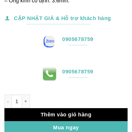
– Ống kính cố định: 3.6mm.
CẬP NHẬT GIÁ & Hỗ trợ khách hàng
0905678759
0905678759
DAHUA DH-IPC-HFW1230V-A-I4-B số lượng
Thêm vào giỏ hàng
Mua ngay