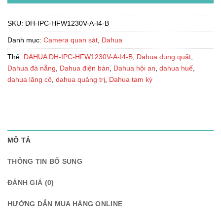
SKU:
DH-IPC-HFW1230V-A-I4-B
Danh mục:
Camera quan sát
,
Dahua
Thẻ:
DAHUA DH-IPC-HFW1230V-A-I4-B
,
Dahua dung quất
,
Dahua đà nẵng
,
Dahua điện bàn
,
Dahua hội an
,
dahua huế
,
dahua lăng cô
,
dahua quảng trị
,
Dahua tam kỳ
MÔ TẢ
THÔNG TIN BỔ SUNG
ĐÁNH GIÁ (0)
HƯỚNG DẪN MUA HÀNG ONLINE