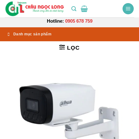
Bỏ
qua
nội
Hotline:
0905 678 759
dung
Danh mục sản phẩm
LỌC