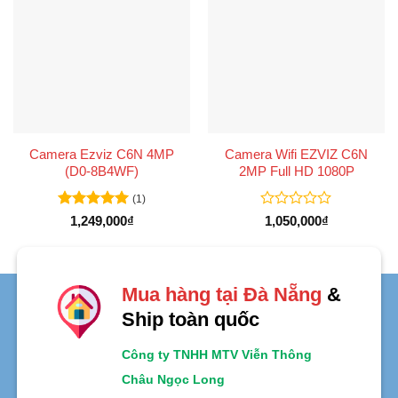
Camera Ezviz C6N 4MP
Camera Wifi EZVIZ C6N
(D0-8B4WF)
2MP Full HD 1080P
(1)
Được xếp
Được
1,249,000
₫
1,050,000
₫
hạng
5
5
xếp
sao
hạng
0
5
sao
Mua hàng tại Đà Nẵng
&
Ship toàn quốc
Công ty TNHH MTV Viễn Thông
Châu Ngọc Long