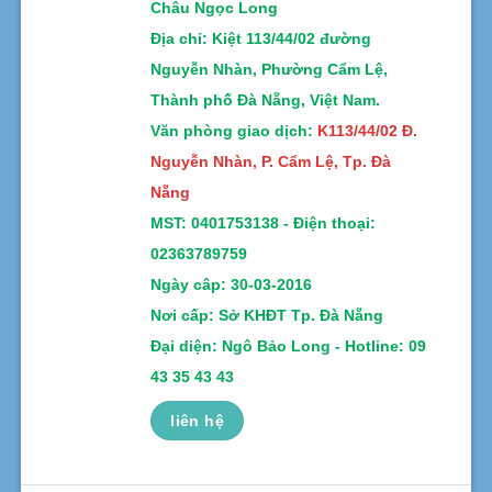
Châu Ngọc Long
Địa chỉ
: Kiệt 113/44/02 đường
Nguyễn Nhàn, Phường Cẩm Lệ,
Thành phố Đà Nẵng, Việt Nam.
Văn phòng giao dịch:
K113/44/02 Đ.
Nguyễn Nhàn, P. Cẩm Lệ, Tp. Đà
Nẵng
MST:
0401753138 -
Điện thoại:
02363789759
Ngày câp: 30-03-2016
Nơi cấp: Sở KHĐT Tp. Đà Nẵng
Đại diện: Ngô Bảo Long - Hotline: 09
43 35 43 43
liên hệ