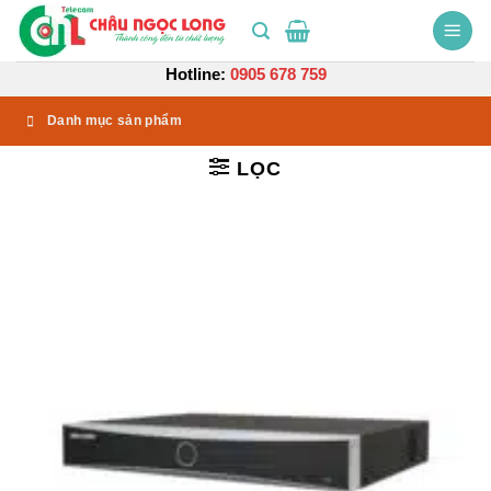
Bỏ
qua
nội
Hotline:
0905 678 759
dung
Danh mục sản phẩm
LỌC