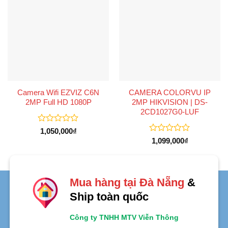
Camera Wifi EZVIZ C6N
CAMERA COLORVU IP
2MP Full HD 1080P
2MP HIKVISION | DS-
2CD1027G0-LUF
Được
1,050,000
₫
xếp
Được
1,099,000
₫
hạng
xếp
0
hạng
5
0
sao
5
sao
Mua hàng tại Đà Nẵng
&
Ship toàn quốc
Công ty TNHH MTV Viễn Thông