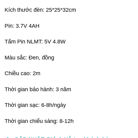
900,000₫.
là:
Kích thước đèn: 25*25*32cm
799,000₫.
Pin: 3.7V 4AH
Tấm Pin NLMT: 5V 4.8W
Màu sắc: Đen, đồng
Chiều cao: 2m
Thời gian bảo hành: 3 năm
Thời gian sạc: 6-8h/ngày
Thời gian chiếu sáng: 8-12h