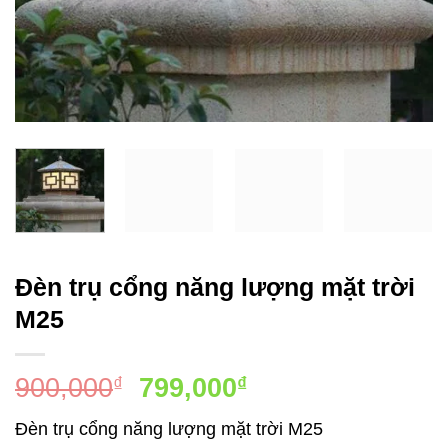
Đèn trụ cổng năng lượng mặt trời
M25
Giá
Giá
900,000
799,000
₫
₫
gốc
hiện
Đèn trụ cổng năng lượng mặt trời M25
là:
tại