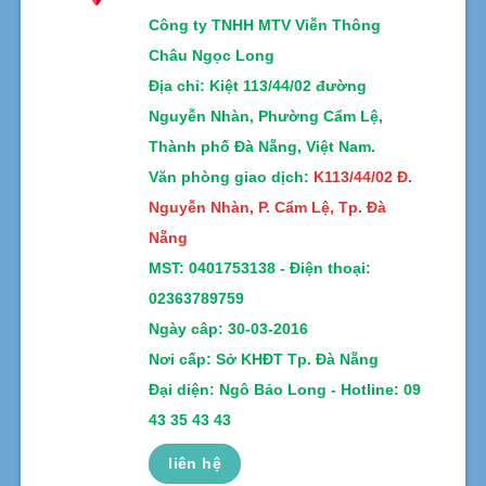
Công ty TNHH MTV Viễn Thông
Châu Ngọc Long
Địa chỉ
: Kiệt 113/44/02 đường
Nguyễn Nhàn, Phường Cẩm Lệ,
Thành phố Đà Nẵng, Việt Nam.
Văn phòng giao dịch:
K113/44/02 Đ.
Nguyễn Nhàn, P. Cẩm Lệ, Tp. Đà
Nẵng
MST:
0401753138 -
Điện thoại:
02363789759
Ngày câp: 30-03-2016
Nơi cấp: Sở KHĐT Tp. Đà Nẵng
Đại diện: Ngô Bảo Long - Hotline: 09
43 35 43 43
liên hệ