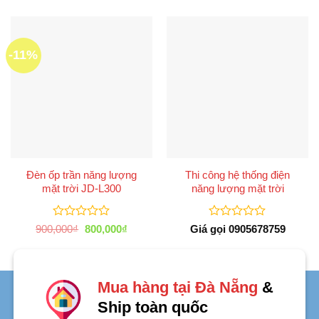
-11%
Đèn ốp trần năng lượng
Thi công hệ thống điện
mặt trời JD-L300
năng lượng mặt trời
Được
Được
Giá
Giá
900,000
₫
800,000
₫
Giá gọi 0905678759
xếp
gốc
hiện
xếp
là:
tại
hạng
hạng
900,000₫.
là:
0
0
800,000₫.
5
5
sao
sao
Mua hàng tại Đà Nẵng
&
Ship toàn quốc